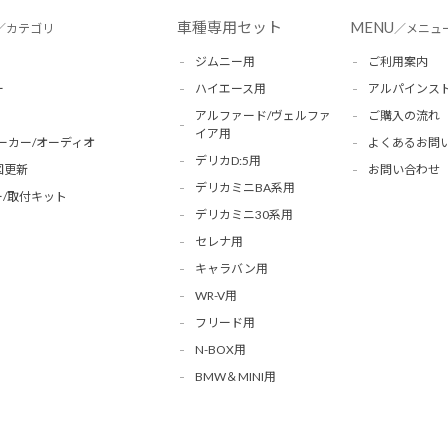
車種専用セット
MENU
／カテゴリ
／メニュ
ジムニー用
ご利用案内
ー
ハイエース用
アルパインス
アルファード/ヴェルファ
ご購入の流れ
イア用
ーカー/オーディオ
よくあるお問
デリカD:5用
図更新
お問い合わせ
デリカミニBA系用
/取付キット
デリカミニ30系用
セレナ用
キャラバン用
WR-V用
フリード用
N-BOX用
BMW＆MINI用