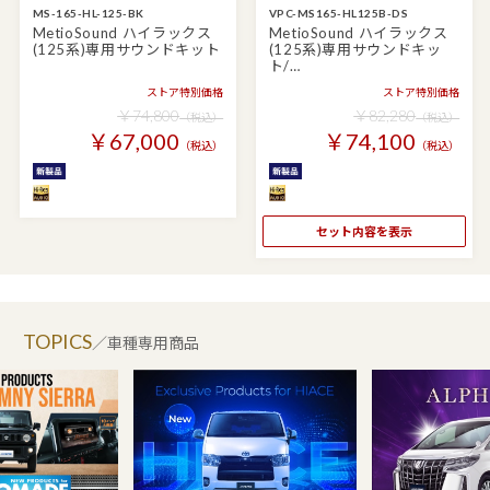
MS-165-HL-125-BK
VPC-MS165-HL125B-DS
MetioSound ハイラックス
MetioSound ハイラックス
(125系)専用サウンドキット
(125系)専用サウンドキッ
ト/…
ストア特別価格
ストア特別価格
￥74,800
￥82,280
（税込）
（税込）
￥67,000
￥74,100
（税込）
（税込）
セット内容を表示
TOPICS
／車種専用商品