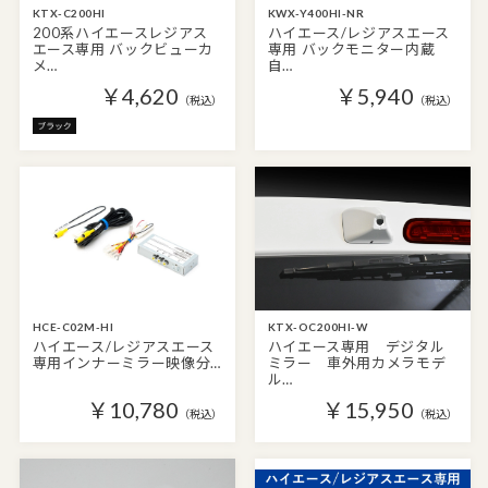
KTX-C200HI
KWX-Y400HI-NR
200系ハイエースレジアス
ハイエース/レジアスエース
エース専用 バックビューカ
専用 バックモニター内蔵
メ…
自…
￥4,620
￥5,940
（税込）
（税込）
HCE-C02M-HI
KTX-OC200HI-W
ハイエース/レジアスエース
ハイエース専用 デジタル
専用インナーミラー映像分…
ミラー 車外用カメラモデ
ル…
￥10,780
￥15,950
（税込）
（税込）