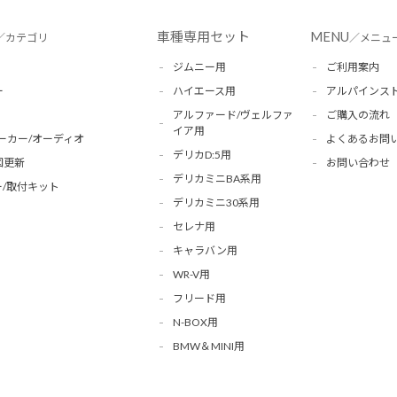
車種専用セット
MENU
／カテゴリ
／メニュ
ジムニー用
ご利用案内
ー
ハイエース用
アルパインス
アルファード/ヴェルファ
ご購入の流れ
イア用
ーカー/オーディオ
よくあるお問
デリカD:5用
図更新
お問い合わせ
デリカミニBA系用
/取付キット
デリカミニ30系用
セレナ用
キャラバン用
WR-V用
フリード用
N-BOX用
BMW＆MINI用