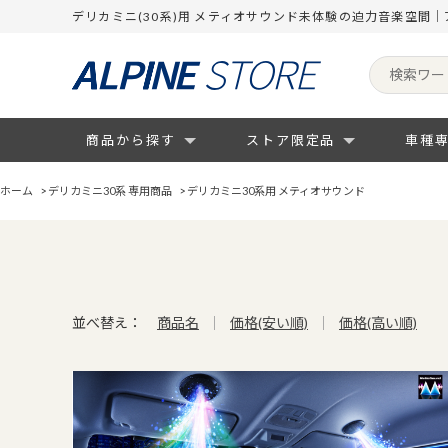
デリカミニ(30系)用 メティオサウンド未体験の迫力音楽空間
商品から探す
ストア限定品
車種
ホーム
>
デリカミニ30系 専用商品
>
デリカミニ30系用 メティオサウンド
並べ替え：
商品名
価格(安い順)
価格(高い順)