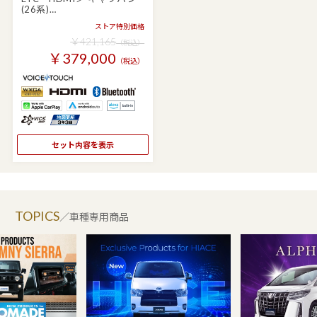
(26系)…
ストア特別価格
￥421,165
（税込）
￥379,000
（税込）
セット内容を表示
TOPICS
／車種専用商品