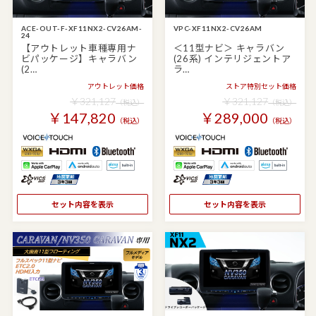
ACE-OUT-F-XF11NX2-CV26AM-
VPC-XF11NX2-CV26AM
24
【アウトレット車種専用ナ
＜11型ナビ＞ キャラバン
ビパッケージ】キャラバン
(26系) インテリジェントア
(2…
ラ…
アウトレット価格
ストア特別セット価格
￥321,127
￥321,127
（税込）
（税込）
￥147,820
￥289,000
（税込）
（税込）
セット内容を表示
セット内容を表示