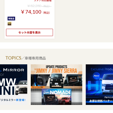
ストア特別価格
￥82,280
（税込）
￥74,100
（税込）
セット内容を表示
TOPICS
／車種専用商品