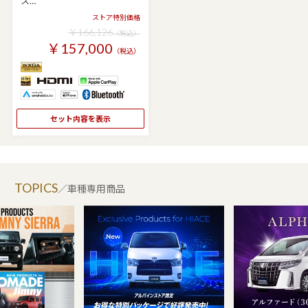
ス…
ストア特別価格
￥166,126
（税込）
￥157,000
（税込）
セット内容を表示
TOPICS
／車種専用商品