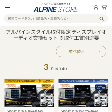
アルパイン公式直販サイト
アルパインスタイル取付限定 ディスプレイオ
ーディオ交換セット ※取付工賃別途要
並べ替え
3
件あります
VPC-XF11NX2-10YA-DAAS
VPC-XF11NX2S-10YA-DAAS