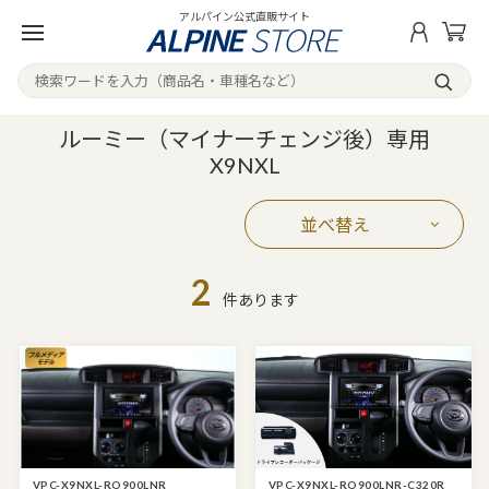
アルパイン公式直販サイト
ルーミー（マイナーチェンジ後）専用
X9NXL
並べ替え
2
件あります
VPC-X9NXL-RO900LNR
VPC-X9NXL-RO900LNR-C320R