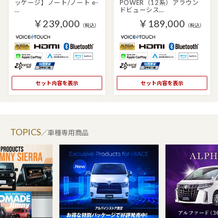
ッケージ】ノート/ノート e-
POWER（12系）アラウン
…
ドビューシス…
￥239,000
￥189,000
（税込）
（税込）
セット内容を表示
セット内容を表示
TOPICS
／車種専用商品