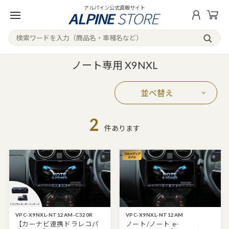
アルパイン公式直販サイト
ノート専用 X9NXL
並べ替え
2
件あります
VPC-X9NXL-NT12AM-C320R
VPC-X9NXL-NT12AM
【カーナビ連携ドラレコパ
ノート/ノート e-