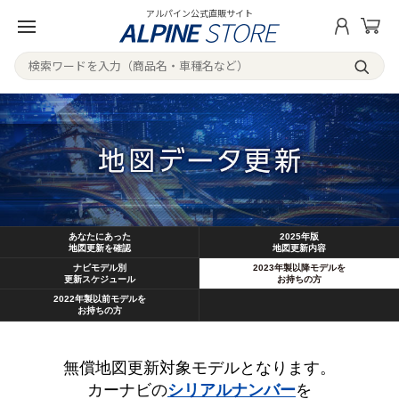
アルパイン公式直販サイト
あなたにあった
2025年版
地図更新を確認
地図更新内容
ナビモデル別
2023年製以降モデルを
更新スケジュール
お持ちの方
2022年製以前モデルを
お持ちの方
無償地図更新対象モデルとなります。
カーナビの
シリアルナンバー
を