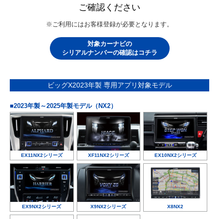
ご確認ください
※ご利用にはお客様登録が必要となります。
対象カーナビの
シリアルナンバーの確認はコチラ
ビッグX2023年製 専用アプリ対象モデル
■2023年製～2025年製モデル（NX2）
EX11NX2シリーズ
XF11NX2シリーズ
EX10NX2シリーズ
EX9NX2シリーズ
X9NX2シリーズ
X8NX2