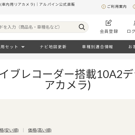
(車内用リアカメラ)｜アルパイン公式直販
ご利用案内
会員登録
ロ
専用セット
ナビ地図更新
車種別適合情報
お
イブレコーダー搭載10A2デ
アカメラ)
格(安い順)
価格(高い順)