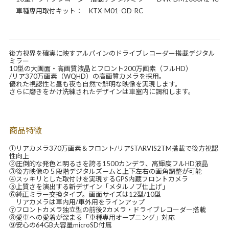
車種専用取付キット： KTX-M01-OD-RC
後方視界を確実に映すアルパインのドライブレコーダー搭載デジタル
ミラー
10型の大画面・高画質液晶とフロント200万画素（フルHD）
/リア370万画素（WQHD）の高画質カメラを採用。
優れた視認性と昼も夜も自然で鮮明な映像を実現します。
さらに磨きをかけ洗練されたデザインは車室内に調和します。
商品特徴
①リアカメラ370万画素＆フロント/リアSTARVIS2TM搭載で後方視認
性向上
②圧倒的な発色と明るさを誇る1500カンデラ、高輝度フルHD液晶
③後方映像の５段階デジタルズームと上下左右の画角調整が可能
④スッキリとした取付けを実現するGPS内蔵フロントカメラ
⑤上質さを演出する新デザイン「メタルノブ仕上げ」
⑥純正ミラー交換タイプ。画面サイズは12型/10型
リアカメラは車内用/車外用をラインアップ
⑦フロントカメラ独立型の前後2カメラ・ドライブレコーダー搭載
⑧愛車への愛着が深まる「車種専用オープニング」対応
⑨安心の64GB大容量microSD付属