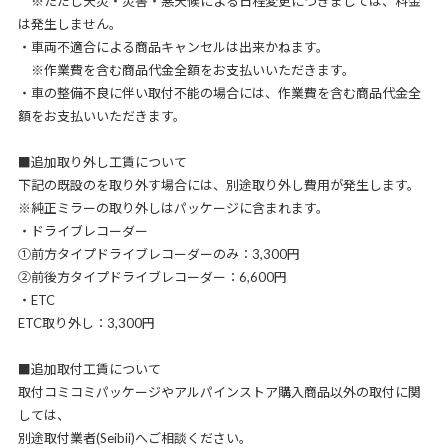
※ただし天災・災害・悪天候による日程変更につきましては、料金
は発生しません。
・車両不適合による商品キャンセルは出来かねます。
※作業費を含む商品代金全額をお支払いいただきます。
・車の整備不良に伴い取付不能の場合には、作業費を含む商品代金全
額をお支払いいただきます。
■追加取り外し工賃について
下記の既設のを取り外す場合には、別途取り外し費用が発生します。
※純正ミラーの取り外しはパッケージに含まれます。
・ドライブレコーダー
①前方タイプドライブレコーダーのみ：3,300円
②前後方タイプドライブレコーダー：6,600円
・ETC
ETC取り外し：3,300円
■追加取付工賃について
取付コミコミパッケージやアルパインストア購入商品以外の取付に関
しては、
別途取付業者(Seibii)へご相談ください。