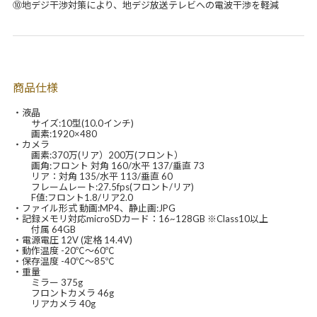
⑩地デジ干渉対策により、地デジ放送テレビへの電波干渉を軽減
商品仕様
・液晶
サイズ:10型(10.0インチ)
画素:1920×480
・カメラ
画素:370万(リア）200万(フロント）
画角:フロント 対角 160/水平 137/垂直 73
リア：対角 135/水平 113/垂直 60
フレームレート:27.5fps(フロント/リア)
F値:フロント1.8/リア2.0
・ファイル形式 動画:MP4、静止画:JPG
・記録メモリ対応microSDカード：16~128GB ※Class10以上
付属 64GB
・電源電圧 12V (定格 14.4V)
・動作温度 -20℃～60℃
・保存温度 -40℃～85℃
・重量
ミラー 375g
フロントカメラ 46g
リアカメラ 40g