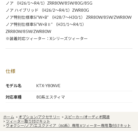
ノア （H26/1～R4/1）ZRR80W/85W/80G/85G
ノア ハイブリッド （H26/2～R4/1）ZWR80G
ノア特別仕様車Si“W×B” （H28/7～H30/1） ZRR80W/85W/ZWR80W
ノア特別仕様車Si“W×BⅡ” （H31/1～R4/1）
ZRR80W/85W/ZWR80W
※装着対応ツィーター：Xシリーズツィーター
仕様
モデル名
KTX-Y80NVE
対応車種
80系エスティマ
ホーム
>
オプション/アクセサリー
>
スピーカー/オーディオ関連
>
ツィーター取り付けキット
>
ヴォクシー/ノア/エスクァイア（80系）専用 Xツィーター専用 取付けキット