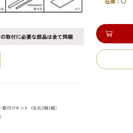
在庫：〇 
ーター取付けキット（左右2個1組）
応