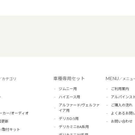
車種専用セット
MENU
／カテゴリ
／メニュ
ジムニー用
ご利用案内
ー
ハイエース用
アルパインス
アルファード/ヴェルファ
ご購入の流れ
イア用
ーカー/オーディオ
よくあるお問
デリカD:5用
図更新
お問い合わせ
デリカミニBA系用
/取付キット
デリカミニ30系用