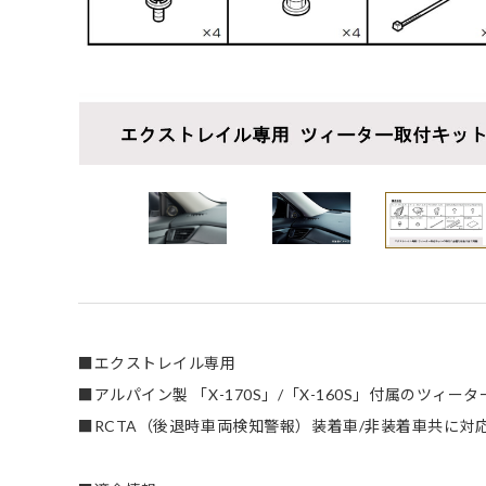
■エクストレイル専用
■アルパイン製 「X-170S」/「X-160S」付属のツィ
■RCTA（後退時車両検知警報）装着車/非装着車共に対