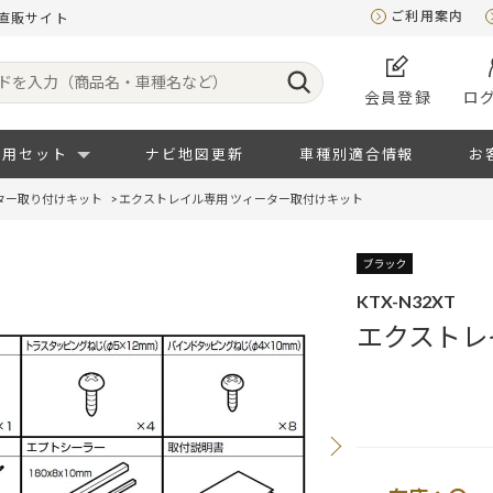
ご利用案内
直販サイト
会員登録
ロ
専用セット
ナビ地図更新
車種別適合情報
お
ター取り付けキット
>
エクストレイル専用 ツィーター取付けキット
KTX-N32XT
エクストレ