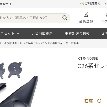
ご利用案内
式直販サイト
会員登録
ロ
専用セット
ナビ地図更新
車種別適合情報
お
ター取り付けキット
>
C26系セレナ/ランディ専用ツィーターパネル
KTX-N03SE
C26系セ
在庫：〇 