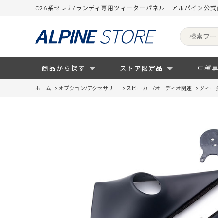
C26系セレナ/ランディ専用ツィーターパネル｜アルパイン公
商品から探す
ストア限定品
車種
ホーム
>
オプション/アクセサリー
>
スピーカー/オーディオ関連
>
ツィー