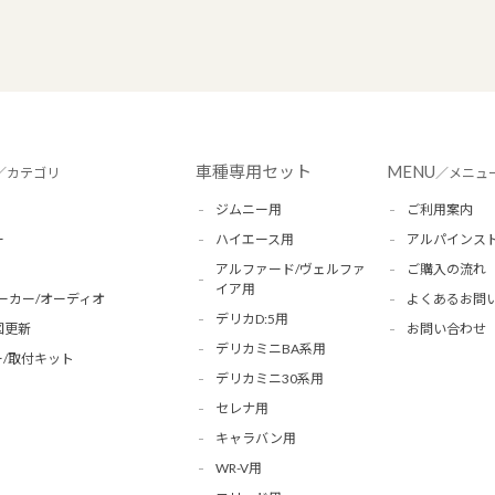
車種専用セット
MENU
／カテゴリ
／メニュ
ジムニー用
ご利用案内
ー
ハイエース用
アルパインス
アルファード/ヴェルファ
ご購入の流れ
イア用
ーカー/オーディオ
よくあるお問
デリカD:5用
図更新
お問い合わせ
デリカミニBA系用
/取付キット
デリカミニ30系用
セレナ用
キャラバン用
WR-V用