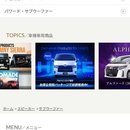
パワード・サブウーファー
TOPICS
／車種専用商品
ホーム
>
スピーカー
>
サブウーファー
MENU
／メニュー