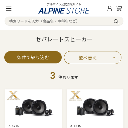
アルパイン公式直販サイト
セパレートスピーカー
条件で絞り込む
並べ替え
3
件あります
X-171S
X-181S