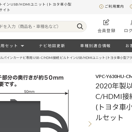
トインUSB/HDMIユニット (トヨタ車小型
ご利用案内
サイト
会員登録
ロ
専用セット
ナビ地図更新
車種別適合情報
お
アルパインカーナビ専用 USB-C/HDMI接続 ビルトインUSB/HDMIユニット (トヨタ車小
VPC-Y630HU-C
2020年製
C/HDMI
(トヨタ車
ルセット