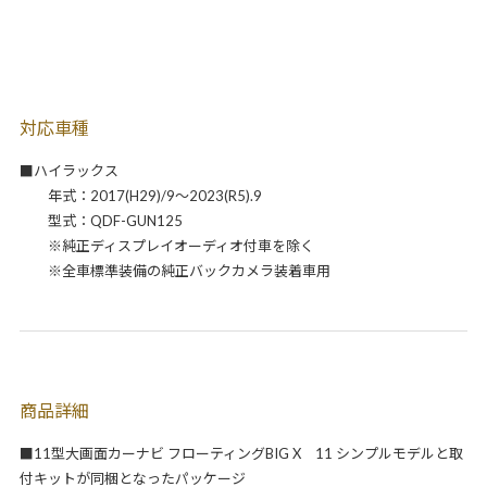
対応車種
■ハイラックス
年式：2017(H29)/9～2023(R5).9
型式：QDF-GUN125
※純正ディスプレイオーディオ付車を除く
※全車標準装備の純正バックカメラ装着車用
商品詳細
■11型大画面カーナビ フローティングBIG X 11 シンプルモデルと取
付キットが同梱となったパッケージ