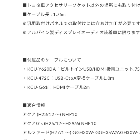
■トヨタ車アクセサリーソケット以外の場所にも取り付
■ケーブル長 : 1.75m
※汎用取付けパネルでの取付けには穴あけ加工が必要で
※アルパイン製ディスプレイオーディオ装着車に限ります
■付属品のケーブルについて
・KCU-Y620DA：ビルトインUSB/HDMI接続ユニット.7
・KCU-472C：USB-CtoA変換ケーブル1.0ｍ
・KCU-G61i：HDMIケーブル2m
■適合情報
アクア (H23/12 ～) NHP10
アクアG's (H25/12～H29/6) NHP10
アルファード(H27/1 ～) GGH30W･GGH35W/AGH30W