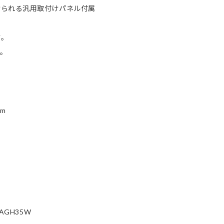
けられる汎用取付けパネル付属
す。
。
5m
･AGH35W