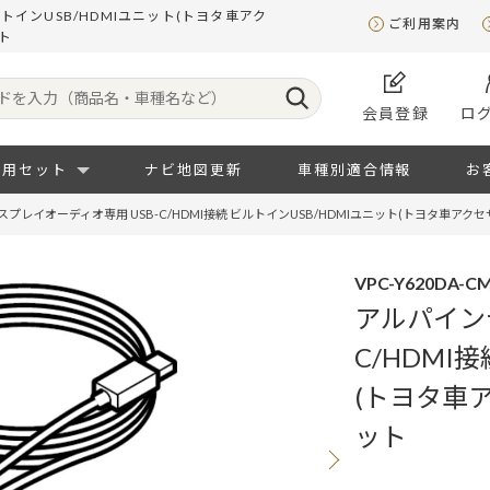
ルトインUSB/HDMIユニット(トヨタ車アク
ご利用案内
ト
会員登録
ロ
専用セット
ナビ地図更新
車種別適合情報
お
プレイオーディオ専用 USB-C/HDMI接続 ビルトインUSB/HDMIユニット(トヨタ車ア
VPC-Y620DA-C
アルパイン
C/HDMI
(トヨタ車
ット