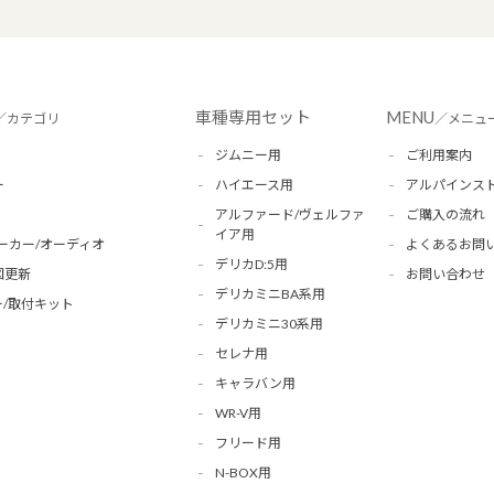
車種専用セット
MENU
／カテゴリ
／メニュ
ジムニー用
ご利用案内
ー
ハイエース用
アルパインス
アルファード/ヴェルファ
ご購入の流れ
イア用
ーカー/オーディオ
よくあるお問
デリカD:5用
図更新
お問い合わせ
デリカミニBA系用
/取付キット
デリカミニ30系用
セレナ用
キャラバン用
WR-V用
フリード用
N-BOX用