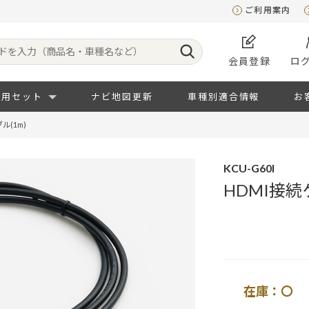
ご利用案内
会員登録
ロ
専用セット
ナビ地図更新
車種別適合情報
お
ル(1m)
KCU-G60I
HDMI接続
在庫：〇 