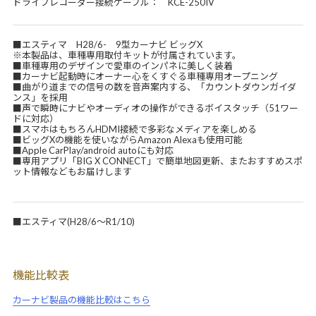
ドライブレコーダー接続ケーブル： KCE-250IV
■エスティマ H28/6- 9型カーナビ ビッグX
※本製品は、車種専用取付キットが付属されています。
■車種専用のデザインで愛車のインパネに美しく装着
■カーナビ起動時にオーナー心をくすぐる車種専用オープニング
■曲がり道までの信号の数を音声案内する、「カウントダウンガイダ
ンス」を採用
■声で瞬時にナビやオーディオの操作ができるボイスタッチ（51ワー
ドに対応）
■スマホはもちろんHDMI接続で多彩なメディアを楽しめる
■ビッグXの機能を使いながらAmazon Alexaも使用可能
■Apple CarPlay/android autoにも対応
■専用アプリ「BIG X CONNECT」で簡単地図更新、またおすすめスポ
ット情報などもお届けします
■エスティマ(H28/6～R1/10)
機能比較表
カーナビ製品の機能比較はこちら