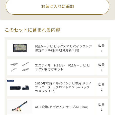
お気に入りに追加
このセットに含まれる内容
数量
9型カーナビ ビッグX アルパインストア
限定モデル(無料地図更新１回)
1
数量
エスティマ H28/6- 9型カーナビ ビ
ッグX 取付けキット
1
2020年以降アルパインナビ専用 ドライ
数量
ブレコーダー(フロントカメラ+バック
1
カメラタイプ)
数量
AUX変換/ビデオ入力ケーブル(0.3m)
1