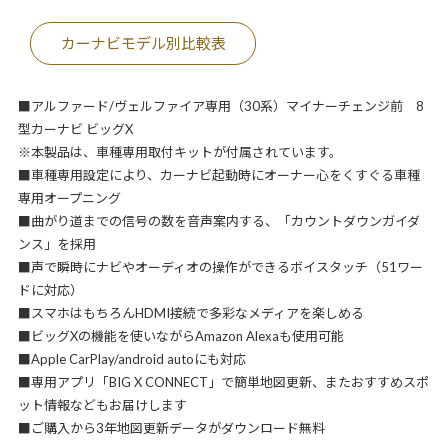
カーナビモデル別比較表
■アルファード/ヴェルファイア専用（30系）マイナーチェンジ前 8
型カーナビ ビッグX
※本製品は、車種専用取付キットが付属されています。
■車種専用設定により、カーナビ起動時にオーナー心をくすぐる車種
専用オープニング
■曲がり道までの信号の数を音声案内する、「カウントダウンガイダ
ンス」を採用
■声で瞬時にナビやオーディオの操作ができるボイスタッチ（51ワー
ドに対応）
■スマホはもちろんHDMI接続で多彩なメディアを楽しめる
■ビッグXの機能を使いながらAmazon Alexaも使用可能
■Apple CarPlay/android autoにも対応
■専用アプリ「BIG X CONNECT」で簡単地図更新、またおすすめスポ
ット情報などもお届けします
■ご購入から3年地図更新データがダウンロード無料