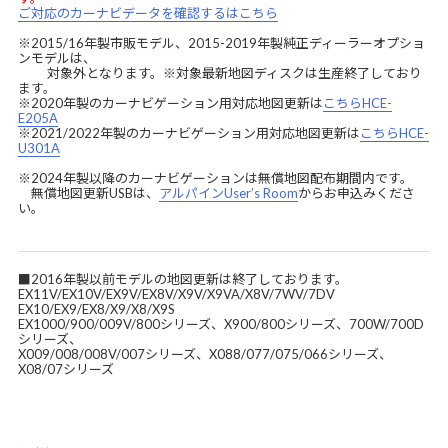
ご対応のカーナビデータを確認するはこちら
※2015/16年製市販モデル、2015-2019年製純正ディーラーオプショ
ンモデルは、
対象外となります。※対象最新地図ディスクは生産終了しており
ます。
※2020年製のカーナビゲーション用対応地図更新は
こちらHCE-
E205A
※2021/2022年製のカーナビゲーション用対応地図更新は
こちらHCE-
U301A
※2024年製以降のカーナビゲーションは無償地図配布期間内です。
無償地図更新USBは、
アルパインUser’s Room
からお申込みくださ
い。
■2016年製以前モデルの地図更新は終了しております。
EX11V/EX10V/EX9V/EX8V/X9V/X9VA/X8V/7WV/7DV
EX10/EX9/EX8/X9/X8/X9S
EX1000/900/009V/800シリーズ、X900/800シリーズ、700W/700D
シリーズ、
X009/008/008V/007シリーズ、X088/077/075/066シリーズ、
X08/07シリーズ