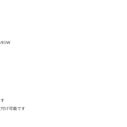
/85W
ます
取付け可能です