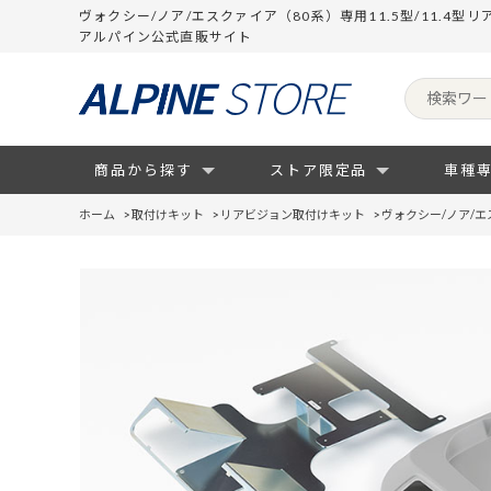
ヴォクシー/ノア/エスクァイア（80系）専用11.5型/11.4
アルパイン公式直販サイト
商品から探す
ストア限定品
車種
ホーム
>
取付けキット
>
リアビジョン取付けキット
>
ヴォクシー/ノア/エ