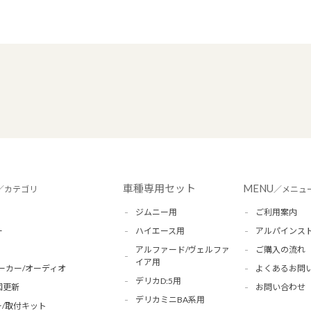
車種専用セット
MENU
／カテゴリ
／メニュ
ジムニー用
ご利用案内
ー
ハイエース用
アルパインス
アルファード/ヴェルファ
ご購入の流れ
イア用
ーカー/オーディオ
よくあるお問
デリカD:5用
図更新
お問い合わせ
デリカミニBA系用
/取付キット