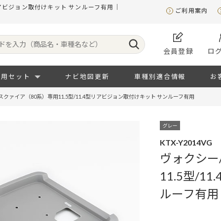
型リアビジョン取付けキット サンルーフ有用｜
ご利用案内
会員登録
ロ
専用セット
ナビ地図更新
車種別適合情報
お
スクァイア（80系）専用11.5型/11.4型リアビジョン取付けキット サンルーフ有用
KTX-Y2014VG
ヴォクシー
11.5型/
ルーフ有用