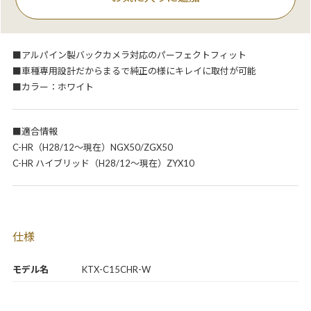
■アルパイン製バックカメラ対応のパーフェクトフィット
■車種専用設計だからまるで純正の様にキレイに取付が可能
■カラー：ホワイト
■適合情報
C-HR（H28/12～現在）NGX50/ZGX50
C-HR ハイブリッド（H28/12～現在）ZYX10
仕様
モデル名
KTX-C15CHR-W