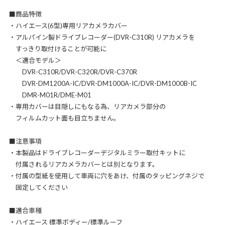
■商品特徴
・ハイエース(6型)専用リアカメラカバー
・アルパイン製ドライブレコーダー(DVR-C310R) リアカメラを
すっきり取付けることが可能に
＜適合モデル＞
DVR-C310R/DVR-C320R/DVR-C370R
DVR-DM1200A-IC/DVR-DM1000A-IC/DVR-DM1000B-IC
DMR-M01R/DME-M01
・専用カバーは目隠しにもなる為、リアカメラ部分の
フィルムカット面も目立ちません。
■注意事項
・本製品はドライブレコーダーデジタルミラー取付キットに
付属されるリアカメラカバーとは別となります。
・付属の型紙を使用して車両に穴をあけ、付属のタッピングネジで
固定してください
■適合車種
・ハイエース 標準ボディー/標準ルーフ