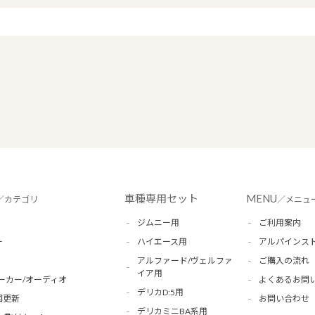
車種専用セット
MENU
／カテゴリ
／メニュ
ジムニー用
ご利用案内
ー
ハイエース用
アルパインス
アルファード/ヴェルファ
ご購入の流れ
イア用
ーカー/オーディオ
よくあるお問
デリカD:5用
図更新
お問い合わせ
デリカミニBA系用