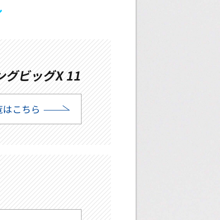
ル
グビッグX 11
覧はこちら