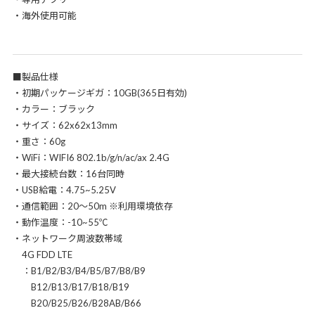
・海外使用可能
■製品仕様
・初期パッケージギガ：10GB(365日有効)
・カラー：ブラック
・サイズ：62x62x13mm
・重さ：60g
・WiFi：WIFI6 802.1b/g/n/ac/ax 2.4G
・最大接続台数：16台同時
・USB給電：4.75~5.25V
・通信範囲：20～50m ※利用環境依存
・動作温度：-10~55℃
・ネットワーク周波数帯域
4G FDD LTE
：B1/B2/B3/B4/B5/B7/B8/B9
B12/B13/B17/B18/B19
B20/B25/B26/B28AB/B66