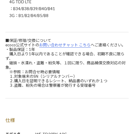
4G TDD LTE
：B34/B38/B39/B40/B41
3G：B1/B2/B4/B5/B8
■保証/修理/交換について
ecoco公式サイトの
お問い合わせチャット こちら
へご連絡ください。
・製品保証：1年
購入日より1年以内であることが確認できる場合、初期不良に限ら
ず、
破損・水濡れ・盗難・紛失等、１回に限り、商品補償交換対応の対
象。
※参照：お問合せ時必要情報
１.対象端末のSN（シリアルナンバー）
２.購入日を証明できるレシート、納品書のいずれか１つ
３.盗難、紛失の場合は警察署が発行する受理番号
仕様