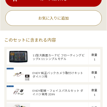
お気に入りに追加
このセットに含まれる内容
数量
11型大画面カーナビ フローティングビ
ッグX 11 シンプルモデル
1
数量
ENDY 純正バックカメラ取付けキット
ダイハツ用
1
数量
ENDY配線・フェイスパネルセット ダ
イハツ車用 2DIN
1