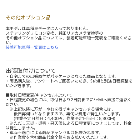
その他オプション品
本モデルは車種専データは入っておりません。
ステアリングリモコン変換、純正リアカメラ変換等の
その他オプション品については、装着可能車種一覧表をご確認くださ
い。
装着可能車種一覧表はこちら
出張取付けについて
・自宅までの出張取付がパッケージとなった商品となります。
・商品購入後、アンケートへご回答いただき、Seibiiと別途日程調整を
いただきます。
■取付日程変更/キャンセルについて
・日程変更の場合には、取付日より2日前までにSeibiiへ直接ご連絡く
ださい。
※上記以降に万が一やむを得ずキャンセルする場合には、
後日再伺いとなりますので、再伺い費用が発生いたします。
(作業予定日前日：4,400円、作業予定日当日：8,800円)
※ただし天災・災害・悪天候による日程変更につきましては、料金
は発生しません。
・車両不適合による商品キャンセルは出来かねます。
※作業費を含む商品代金全額をお支払いいただきます。