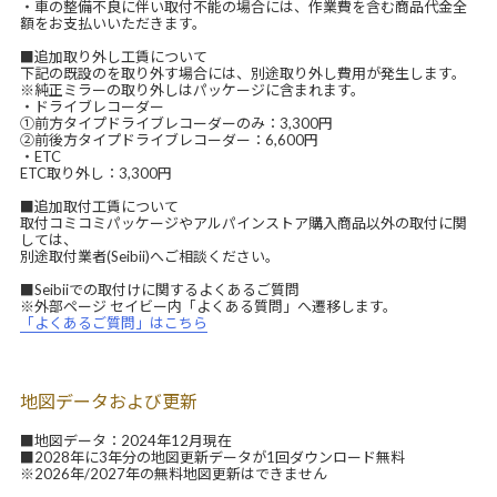
・車の整備不良に伴い取付不能の場合には、作業費を含む商品代金全
額をお支払いいただきます。
■追加取り外し工賃について
下記の既設のを取り外す場合には、別途取り外し費用が発生します。
※純正ミラーの取り外しはパッケージに含まれます。
・ドライブレコーダー
①前方タイプドライブレコーダーのみ：3,300円
②前後方タイプドライブレコーダー：6,600円
・ETC
ETC取り外し：3,300円
■追加取付工賃について
取付コミコミパッケージやアルパインストア購入商品以外の取付に関
しては、
別途取付業者(Seibii)へご相談ください。
■Seibiiでの取付けに関するよくあるご質問
※外部ページ セイビー内「よくある質問」へ遷移します。
「よくあるご質問」はこちら
地図データおよび更新
■地図データ：2024年12月現在
■2028年に3年分の地図更新データが1回ダウンロード無料
※2026年/2027年の無料地図更新はできません