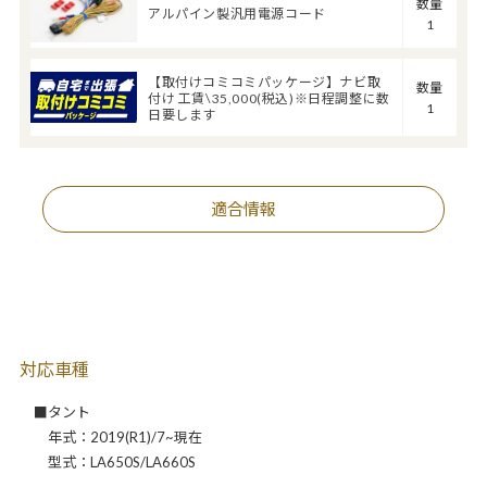
数量
アルパイン製汎用電源コード
1
【取付けコミコミパッケージ】ナビ取
数量
付け 工賃\35,000(税込)※日程調整に数
1
日要します
適合情報
対応車種
■タント
年式：2019(R1)/7~現在
型式：LA650S/LA660S