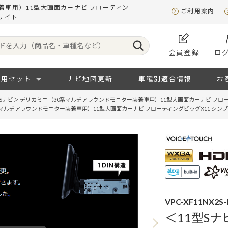
着車用）11型大画面カーナビ フローティン
ご利用案内
サイト
会員登録
ロ
専用セット
ナビ地図更新
車種別適合情報
お
型Sナビ＞ デリカミニ（30系マルチアラウンドモニター装着車用）11型大画面カーナビ フロ
0系マルチアラウンドモニター装着車用）11型大画面カーナビ フローティングビッグX11 シン
VPC-XF11NX2S
＜11型S