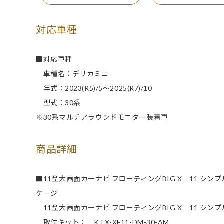
対応車種
■対応車種
車種名：デリカミニ
年式：2023(R5)/5～2025(R7)/10
型式：30系
※30系マルチアラウンドモニター装着車
商品詳細
■11型大画面カーナビ フローティングBIG X 11 シ
ケージ
11型大画面カーナビ フローティングBIG X 11 シンプル
取付キット： KTX-XF11-DM-30-AM