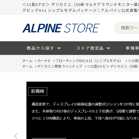
＜11型Sナビ＞ デリカミニ（30系マルチアラウンドモニター装
グビッグX11 シンプルモデルパッケージ｜アルパイン公式直販
商品から探す
ストア限定品
車種
ホーム
>
カーナビ
>
フローティングBIG X 11（シンプルモデル）
>
＜11
ホーム
>
デリカミニ専用 ラインナップ
>
＜11型Sナビ＞ デリカミニ（3