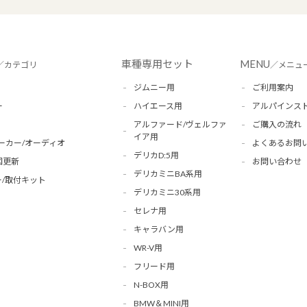
車種専用セット
MENU
／カテゴリ
／メニュ
ジムニー用
ご利用案内
ー
ハイエース用
アルパインス
アルファード/ヴェルファ
ご購入の流れ
イア用
ーカー/オーディオ
よくあるお問
デリカD:5用
図更新
お問い合わせ
デリカミニBA系用
/取付キット
デリカミニ30系用
セレナ用
キャラバン用
WR-V用
フリード用
N-BOX用
BMW＆MINI用