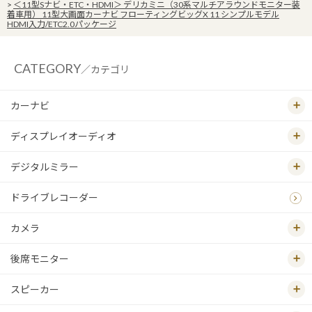
>
＜11型Sナビ・ETC・HDMI＞ デリカミニ（30系マルチアラウンドモニター装
着車用） 11型大画面カーナビ フローティングビッグX 11 シンプルモデル
HDMI入力/ETC2.0パッケージ
CATEGORY
／カテゴリ
カーナビ
ディスプレイオーディオ
デジタルミラー
ドライブレコーダー
カメラ
後席モニター
スピーカー