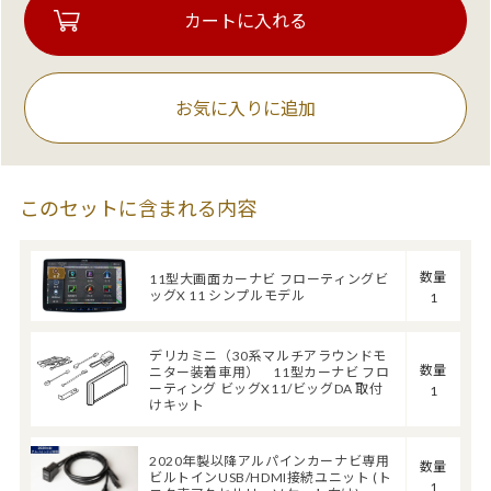
お気に入りに追加
このセットに含まれる内容
数量
11型大画面カーナビ フローティングビ
ッグX 11 シンプルモデル
1
デリカミニ（30系マルチアラウンドモ
数量
ニター装着車用） 11型カーナビ フロ
ーティング ビッグX11/ビッグDA 取付
1
けキット
2020年製以降アルパインカーナビ専用
数量
ビルトインUSB/HDMI接続ユニット (ト
1