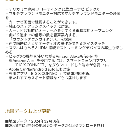
・デリカミニ専用 フローティング11型カーナビ ビッグX
・マルチアラウンドモニター対応でマルチアラウンドモニターの映像
を
カーナビ画面で確認することができます。
・純正のステアリングスイッチに対応。
・カーナビ起動時にオーナー心をくすぐる車種専用オープニング
・曲がり道までの信号の数を音声案内する、
「カウントダウンガイダンス」を採用
・声で瞬時にナビやオーディオの操作ができるボイスタッチ
・スマホはもちろんHDMI接続でストリーミングデバイスの再生も楽し
める
・ビッグXの機能を使いながらAmazon Alexaも使用可能
※Amazon Alexaを使用するには、スマートフォン用アプリ
「BIG X CONNECT」をダウンロードした端末が必要です。
・Apple CarPlay/android autoにも対応
・専用アプリ「BIG X CONNECT」で簡単地図更新、
またおすすめスポット情報などもお届けします
地図データおよび更新
■地図データ：2024年12月現在
■2028年に3年分の地図更新データが1回ダウンロード無料