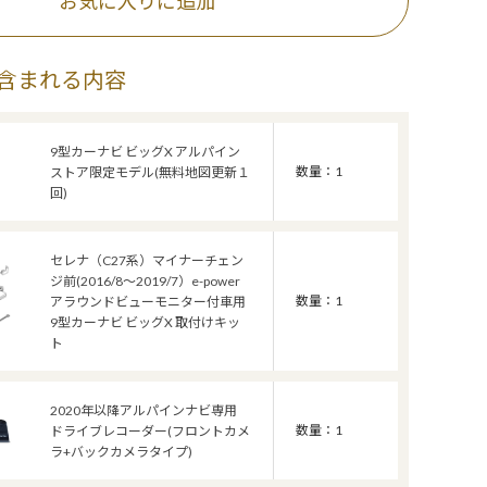
お気に入りに追加
含まれる内容
9型カーナビ ビッグX アルパイン
数量：1
ストア限定モデル(無料地図更新１
回)
セレナ（C27系）マイナーチェン
ジ前(2016/8～2019/7）e-power
数量：1
アラウンドビューモニター付車用
9型カーナビ ビッグX 取付けキッ
ト
2020年以降アルパインナビ専用
数量：1
ドライブレコーダー(フロントカメ
ラ+バックカメラタイプ)