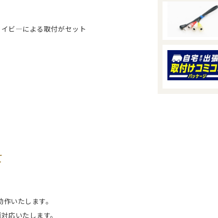
セイビ―による取付がセット
て
動作いたします。
画対応いたします。