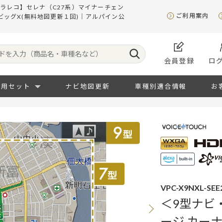
ドラレコ】セレナ（C27系）マイナーチェン
ご利用案内
 ビッグX(無料地図更新１回)｜アルパイン公
会員登録
ロ
専用セット
ナビ地図更新
車種別適合情報
お
VPC-X9NXL-SEE
＜9型ナビ
ージ カー