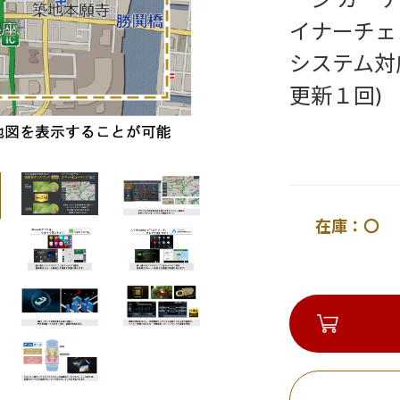
イナーチェン
システム対
更新１回)
在庫：〇 