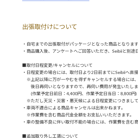
出張取付けについて
・自宅までの出張取付がパッケージとなった商品となりま
・商品購入後、アンケートへご回答いただき、Seibiiと別
■取付日程変更/キャンセルについて
・日程変更の場合には、取付日より2日前までにSeibiiへ
※上記以降に万が一やむを得ずキャンセルする場合には
後日再伺いとなりますので、再伺い費用が発生いたしま
(作業予定日前日：4,400円、作業予定日当日：8,800円)
※ただし天災・災害・悪天候による日程変更につきまして
・車両不適合による商品キャンセルは出来かねます。
※作業費を含む商品代金全額をお支払いいただきます。
・車の整備不良に伴い取付不能の場合には、作業費を含む
■追加取り外し工賃について