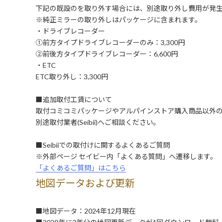
下記の既設のを取り外す場合には、別途取り外し費用が発
※純正ミラーの取り外しはパッケージに含まれます。
・ドライブレコーダー
①前方タイプドライブレコーダーのみ：3,300円
②前後方タイプドライブレコーダー：6,600円
・ETC
ETC取り外し：3,300円
■追加取付工賃について
取付コミコミパッケージやアルパインストア購入商品以外
別途取付業者(Seibii)へご相談ください。
■Seibiiでの取付けに関するよくあるご質問
※外部ページ セイビー内「よくある質問」へ遷移します。
「よくあるご質問」はこちら
地図データおよび更新
■地図データ：2024年12月現在