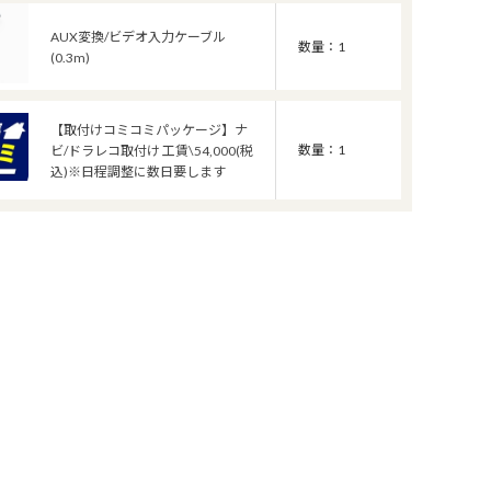
AUX変換/ビデオ入力ケーブル
数量：1
(0.3m)
【取付けコミコミパッケージ】ナ
数量：1
ビ/ドラレコ取付け 工賃\54,000(税
込)※日程調整に数日要します