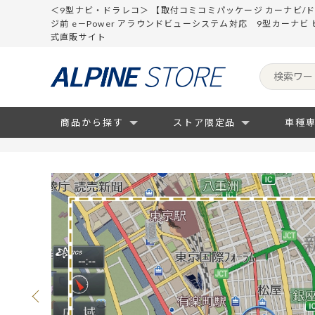
＜9型ナビ・ドラレコ＞ 【取付コミコミパッケージ カーナビ/
ジ前 e－Power アラウンドビューシステム対応 9型カーナビ
式直販サイト
商品から探す
ストア限定品
車種