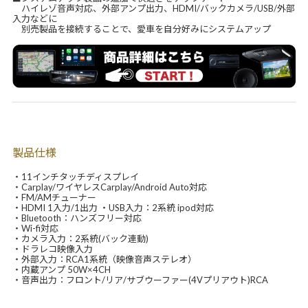
ハイレゾ音声対応、外部アンプ出力、HDMI/バックカメラ/USB/外部
入力などに
別売製品を接続することで、愛車を自分好みにシステムアップ
製品仕様
・11インチタッチディスプレイ
・Carplay/ワイヤレスCarplay/Android Auto対応
・FM/AMチューナー
・HDMI 1入力/1出力 ・USB入力：2系統 ipod対応
・Bluetooth：ハンズフリー対応
・Wi-fi対応
・カメラ入力：2系統(バック連動)
・ドラレコ映像入力
・外部入力：RCA1系統（映像音声ステレオ）
・内蔵アンプ 50W×4CH
・音声出力：フロント/リア/サブウーファー(4Vプリアウト)RCA