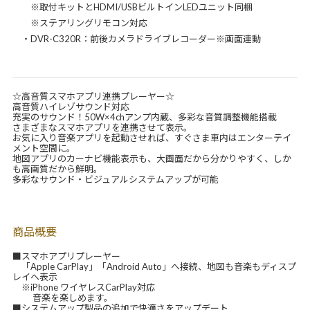
※取付キットとHDMI/USBビルトインLEDユニット同梱
※ステアリングリモコン対応
・DVR-C320R：前後カメラドライブレコーダー※画面連動
☆高音質スマホアプリ連携プレーヤー☆
高音質ハイレゾサウンド対応
充実のサウンド！50W×4chアンプ内蔵、多彩な音質調整機能搭載
さまざまなスマホアプリを連携させて表示。
お気に入り音楽アプリを起動させれば、すぐさま車内はエンターテイ
メント空間に。
地図アプリのカーナビ機能表示も、大画面だから分かりやすく、しか
も高画質だから鮮明。
多彩なサウンド・ビジュアルシステムアップが可能
商品概要
■スマホアプリプレーヤー
「Apple CarPlay」「Android Auto」へ接続、地図も音楽もディスプ
レイへ表示
※iPhone ワイヤレスCarPlay対応
音楽を楽しめます。
■システムアップ製品の追加で快適さをアップデート