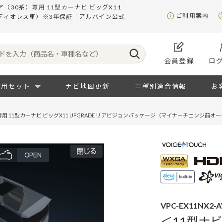
（30系）専用 11型カーナビ ビッグX11
ご利用案内
ーディオレス車）※3年保証｜アルパイン公式
会員登録
ロ
専用セット
ナビ地図更新
車種別適合情報
お
用 11型カーナビ ビッグX11 UPGRADE リアビジョンパッケージ（マイナーチェンジ前オ
VPC-EX11NX2-A
＜11型ナ