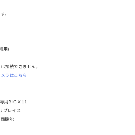
す。
）
続用)
は接続できません。
カメラはこちら
BIG X 11
とリプレイス
車両機能