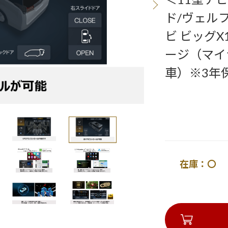
ド/ヴェル
ビ ビッグX
ージ（マイ
車）※3年
在庫：〇 