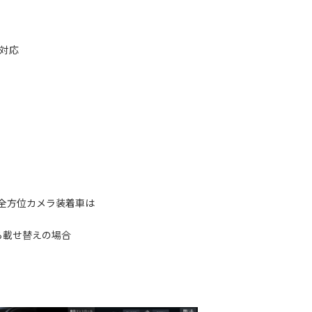
新対応
び全方位カメラ装着車は
ら載せ替えの場合
。