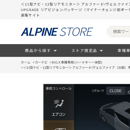
＜11型ナビ・12型リアモニター＞ アルファード/ヴェルファイア
UPGRADE リアビジョンパッケージ（マイナーチェンジ前オ
直販サイト
商品から探す
ストア限定品
車種
ホーム
>
カーナビ
>
BIG X 車種専用 (ハードキー一体型)
>
＜11型ナビ・12型リアモニター＞ アルファード/ヴェルファイア（30系）専