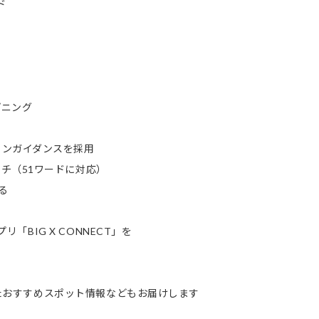
ド
プニング
ウンガイダンスを採用
チ（51ワードに対応）
る
「BIG X CONNECT」を
、またおすすめスポット情報などもお届けします