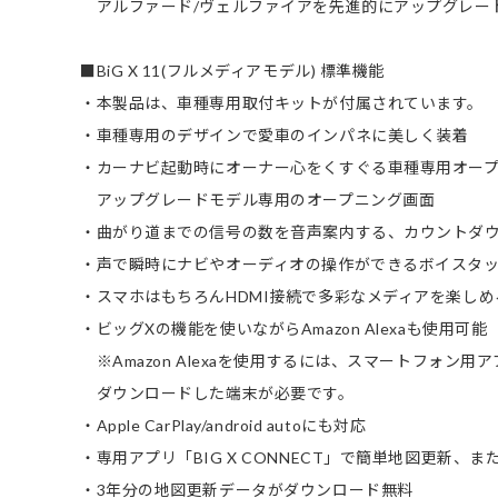
アルファード/ヴェルファイアを先進的にアップグレー
■BiG X 11(フルメディアモデル) 標準機能
・本製品は、車種専用取付キットが付属されています。
・車種専用のデザインで愛車のインパネに美しく装着
・カーナビ起動時にオーナー心をくすぐる車種専用オー
アップグレードモデル専用のオープニング画面
・曲がり道までの信号の数を音声案内する、カウントダ
・声で瞬時にナビやオーディオの操作ができるボイスタッ
・スマホはもちろんHDMI接続で多彩なメディアを楽しめ
・ビッグXの機能を使いながらAmazon Alexaも使用可能
※Amazon Alexaを使用するには、スマートフォン用アプリ
ダウンロードした端末が必要です。
・Apple CarPlay/android autoにも対応
・専用アプリ「BIG X CONNECT」で簡単地図更新
・3年分の地図更新データがダウンロード無料