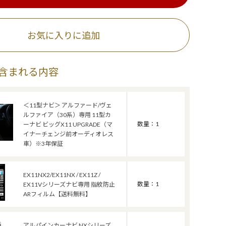
お気に入りに追加
含まれる内容
＜11型ナビ＞ アルファード/ヴェ
ルファイア（30系）専用 11型カ
数量：1
ーナビ ビッグX11 UPGRADE（マ
イナーチェンジ前オーディオレス
車）※3年保証
EX11NX2/EX11NX / EX11Z /
数量：1
EX11Vシリーズナビ専用 指紋防止
ARフィルム【送料無料】
アルパインカーナビ NXシリーズ