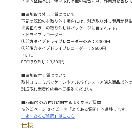
・車の整備不良に伴い取付不能の場合には、作業費を含む
■追加取り外し工賃について
下記の既設のを取り外す場合には、別途取り外し費用が発
※純正ミラーの取り外しはパッケージに含まれます。
・ドライブレコーダー
①前方タイプドライブレコーダーのみ：3,300円
②前後方タイプドライブレコーダー：6,600円
・ETC
ETC取り外し：3,300円
■追加取付工賃について
取付コミコミパッケージやアルパインストア購入商品以外
別途取付業者(Seibii)へご相談ください。
■Seibiiでの取付けに関するよくあるご質問
※外部ページ セイビー内「よくある質問」へ遷移します。
「よくあるご質問」はこちら
仕様