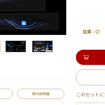
在庫：〇 
取付説明書
このセットに