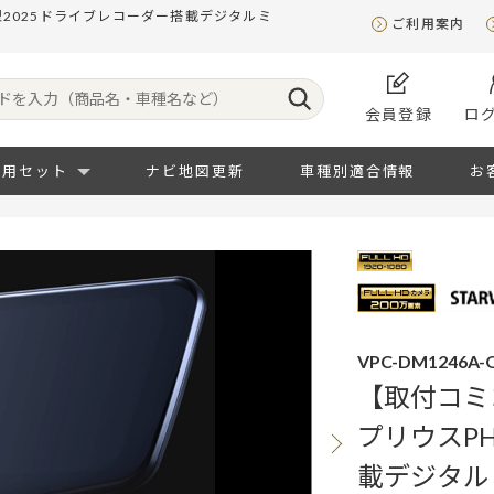
2型2025ドライブレコーダー搭載デジタルミ
ご利用案内
会員登録
ロ
専用セット
ナビ地図更新
車種別適合情報
お
VPC-DM1246A-O
【取付コミ
プリウスPH
載デジタル