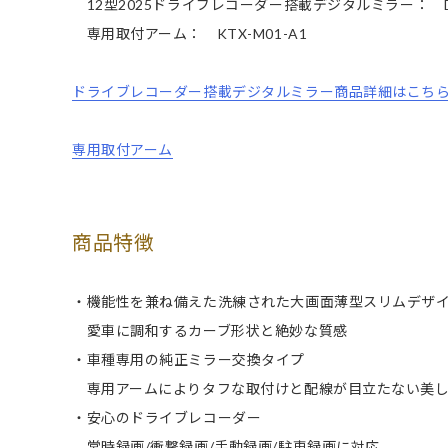
12型2025ドライブレコーダー搭載デジタルミラー： DVR
専用取付アーム： KTX-M01-A1
ドライブレコーダー搭載デジタルミラー商品詳細はこち
専用取付アーム
商品特徴
・機能性を兼ね備えた洗練された大画面薄型スリムデザ
愛車に調和するカーブ形状と絶妙な質感
・車種専用の純正ミラー交換タイプ
専用アームによりタフな取付けと配線が目立たない美し
・安心のドライブレコーダー
常時録画/衝撃録画/手動録画/駐車録画に対応