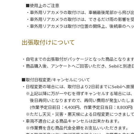
■使用上のご注意
・車外用リアカメラの取付けは、車輛最後尾部から飛び出
・車外用リアカメラの取付けは、できるだけ雨の影響を受
・車外用リアカメラは取付け位置の関係上、後続車のヘッ
出張取付けについて
・自宅までの出張取付がパッケージとなった商品となりま
・商品購入後、アンケートへご回答いただき、Seibiiと別
■取付日程変更/キャンセルについて
・日程変更の場合には、取付日より2日前までにSeibiiへ
※上記以降に万が一やむを得ずキャンセルする場合には
後日再伺いとなりますので、再伺い費用が発生いたしま
(作業予定日前日：4,400円、作業予定日当日：8,800円)
※ただし天災・災害・悪天候による日程変更につきまして
・車両不適合による商品キャンセルは出来かねます。
※作業費を含む商品代金全額をお支払いいただきます。