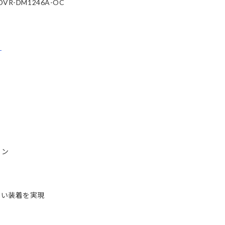
-DM1246A-OC
ら
イン
い装着を実現