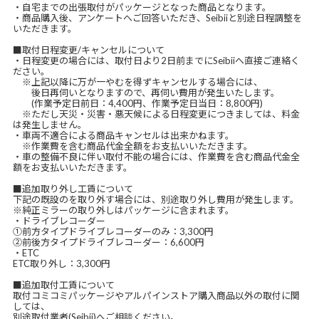
・自宅までの出張取付がパッケージとなった商品となります。
・商品購入後、アンケートへご回答いただき、Seibiiと別途日程調整を
いただきます。
■取付日程変更/キャンセルについて
・日程変更の場合には、取付日より2日前までにSeibiiへ直接ご連絡く
ださい。
※上記以降に万が一やむを得ずキャンセルする場合には、
後日再伺いとなりますので、再伺い費用が発生いたします。
(作業予定日前日：4,400円、作業予定日当日：8,800円)
※ただし天災・災害・悪天候による日程変更につきましては、料金
は発生しません。
・車両不適合による商品キャンセルは出来かねます。
※作業費を含む商品代金全額をお支払いいただきます。
・車の整備不良に伴い取付不能の場合には、作業費を含む商品代金全
額をお支払いいただきます。
■追加取り外し工賃について
下記の既設のを取り外す場合には、別途取り外し費用が発生します。
※純正ミラーの取り外しはパッケージに含まれます。
・ドライブレコーダー
①前方タイプドライブレコーダーのみ：3,300円
②前後方タイプドライブレコーダー：6,600円
・ETC
ETC取り外し：3,300円
■追加取付工賃について
取付コミコミパッケージやアルパインストア購入商品以外の取付に関
しては、
別途取付業者(Seibii)へご相談ください。