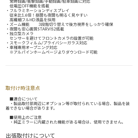
常時録画/衝撃録画/手動録画/駐車録画に対応
低電圧OFF機能を搭載
・フルラミネーションディスプレイ
従来比1.6倍！昼間も夜間も明るく見やすい
高繊細フルHD液晶を採用
・ズーム機能 3段階切り替えで後方視界をしっかり確保
・夜間も安心画質STARVIS2搭載
・独立型カメラ
センサーを避けてフロントカメラの設置が可能
・スモークフィルム/プライバシーガラス対応
・車種専用オープニング対応
※アルパインホームページよりダウンロード可能
取付け時注意点
■適合について
・製品取付部周辺にオプション等が取付られている場合、製品を装
着できない場合があります。
■使用上のご注意
・純正ミラーに内蔵された機能がある場合は、使用できません。
出張取付けについて