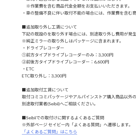
※作業費を含む商品代金全額をお支払いいただきます。
・車の整備不良に伴い取付不能の場合には、作業費を含む
■追加取り外し工賃について
下記の既設のを取り外す場合には、別途取り外し費用が発
※純正ミラーの取り外しはパッケージに含まれます。
・ドライブレコーダー
①前方タイプドライブレコーダーのみ：3,300円
②前後方タイプドライブレコーダー：6,600円
・ETC
ETC取り外し：3,300円
■追加取付工賃について
取付コミコミパッケージやアルパインストア購入商品以外
別途取付業者(Seibii)へご相談ください。
■Seibiiでの取付けに関するよくあるご質問
※外部ページ セイビー内「よくある質問」へ遷移します。
「よくあるご質問」はこちら