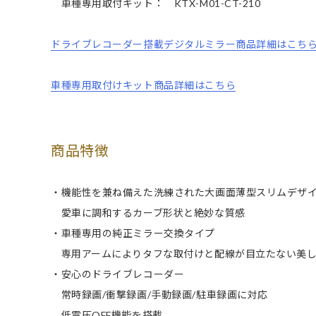
車種専用取付キット： KTX-M01-CT-210
ドライブレコーダー搭載デジタルミラー商品詳細はこち
車種専用取付けキット商品詳細はこちら
商品特徴
・機能性を兼ね備えた洗練された大画面薄型スリムデザ
愛車に調和するカーブ形状と絶妙な質感
・車種専用の純正ミラー交換タイプ
専用アームによりタフな取付けと配線が目立たない美し
・安心のドライブレコーダー
常時録画/衝撃録画/手動録画/駐車録画に対応
低電圧OFF機能を搭載