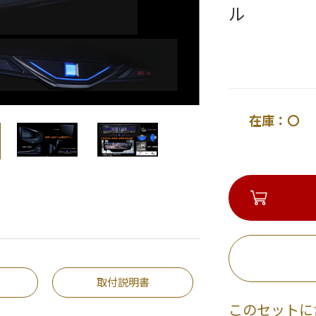
ル
在庫：〇 
取付説明書
このセットに