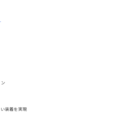
ら
イン
い装着を実現