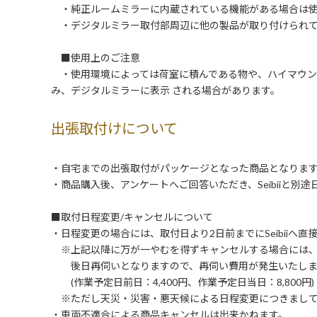
・純正ルームミラーに内蔵されている機能がある場合は使
・デジタルミラー取付部周辺に他の製品が取り付けられて
■使用上のご注意
・使用環境によっては荷室に積んである物や、ハイマウン
み、デジタルミラーに表示 される場合があります。
出張取付けについて
・自宅までの出張取付がパッケージとなった商品となりま
・商品購入後、アンケートへご回答いただき、Seibiiと別
■取付日程変更/キャンセルについて
・日程変更の場合には、取付日より2日前までにSeibiiへ
※上記以降に万が一やむを得ずキャンセルする場合には
後日再伺いとなりますので、再伺い費用が発生いたしま
(作業予定日前日：4,400円、作業予定日当日：8,800円)
※ただし天災・災害・悪天候による日程変更につきまして
・車両不適合による商品キャンセルは出来かねます。