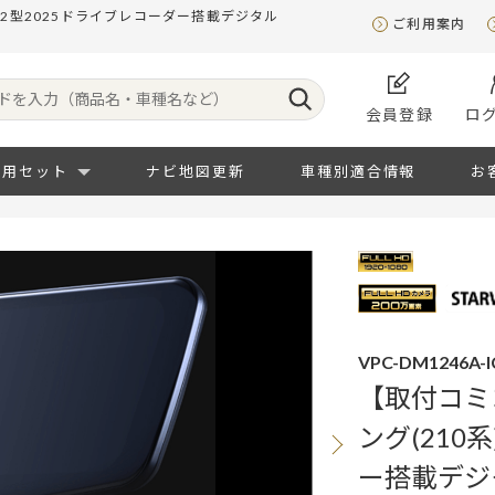
12型2025ドライブレコーダー搭載デジタル
ご利用案内
会員登録
ロ
専用セット
ナビ地図更新
車種別適合情報
お
VPC-DM1246A-I
【取付コミ
ング(210
ー搭載デジ