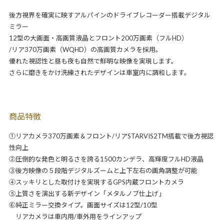
後方視界を確実に映すアルパインのドライブレコーダー搭載デジタル
ミラー
12型の大画面・高画質液晶とフロント200万画素（フルHD）
/リア370万画素（WQHD）の高画質カメラを採用。
優れた視認性と昼も夜も自然で鮮明な映像を実現します。
さらに磨きをかけ洗練されたデザインは車室内に調和します。
商品特徴
①リアカメラ370万画素＆フロント/リアSTARVIS2TM搭載で後方視認
性向上
②圧倒的な発色と明るさを誇る1500カンデラ、高輝度フルHD液晶
③後方映像の５段階デジタルズームと上下左右の画角調整が可能
④スッキリとした取付けを実現するGPS内蔵フロントカメラ
⑤上質さを演出する新デザイン「メタルノブ仕上げ」
⑥純正ミラー交換タイプ。画面サイズは12型/10型
リアカメラは車内用/車外用をラインアップ