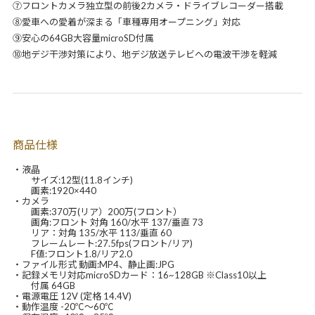
⑦フロントカメラ独立型の前後2カメラ・ドライブレコーダー搭載
⑧愛車への愛着が深まる「車種専用オープニング」対応
⑨安心の64GB大容量microSD付属
⑩地デジ干渉対策により、地デジ放送テレビへの電波干渉を軽減
商品仕様
・液晶
サイズ:12型(11.8インチ)
画素:1920×440
・カメラ
画素:370万(リア）200万(フロント）
画角:フロント 対角 160/水平 137/垂直 73
リア：対角 135/水平 113/垂直 60
フレームレート:27.5fps(フロント/リア)
F値:フロント1.8/リア2.0
・ファイル形式 動画:MP4、静止画:JPG
・記録メモリ対応microSDカード：16~128GB ※Class10以上
付属 64GB
・電源電圧 12V (定格 14.4V)
・動作温度 -20℃～60℃