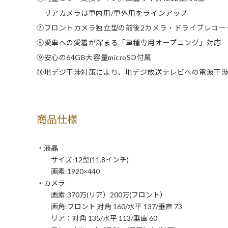
リアカメラは車内用/車外用をラインアップ
⑦フロントカメラ独立型の前後2カメラ・ドライブレコー
⑧愛車への愛着が深まる「車種専用オープニング」対応
⑨安心の64GB大容量microSD付属
⑩地デジ干渉対策により、地デジ放送テレビへの電波干
商品仕様
・液晶
サイズ:12型(11.8インチ)
画素:1920×440
・カメラ
画素:370万(リア）200万(フロント）
画角:フロント 対角 160/水平 137/垂直 73
リア：対角 135/水平 113/垂直 60