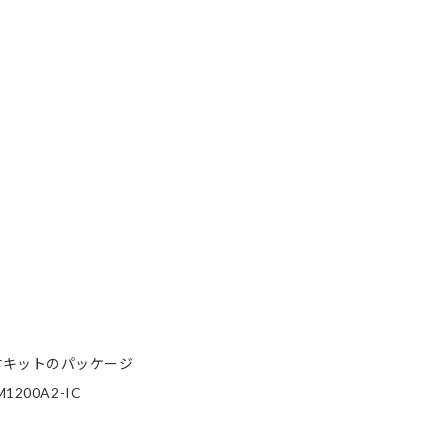
。
付キットのパッケージ
00A2-IC