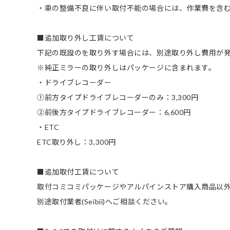
・車の整備不良に伴い取付不能の場合には、作業費を含
■追加取り外し工賃について
下記の既設のを取り外す場合には、別途取り外し費用が
※純正ミラーの取り外しはパッケージに含まれます。
・ドライブレコーダー
①前方タイプドライブレコーダーのみ：3,300円
②前後方タイプドライブレコーダー：6,600円
・ETC
ETC取り外し：3,300円
■追加取付工賃について
取付コミコミパッケージやアルパインストア購入商品以
別途取付業者(Seibii)へご相談ください。