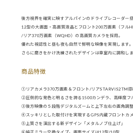
後方視界を確実に映すアルパインのドライブレコーダー
12型の大画面・高画質液晶とフロント200万画素（フルH
/リア370万画素（WQHD）の高画質カメラを採用。
優れた視認性と昼も夜も自然で鮮明な映像を実現します
さらに磨きをかけ洗練されたデザインは車室内に調和し
商品特徴
①リアカメラ370万画素＆フロント/リアSTARVIS2T
②圧倒的な発色と明るさを誇る1500カンデラ、高輝度フ
③後方映像の５段階デジタルズームと上下左右の画角調
④スッキリとした取付けを実現するGPS内蔵フロントカ
⑤上質さを演出する新デザイン「メタルノブ仕上げ」
⑥純正ミラー交換タイプ。画面サイズは12型/10型