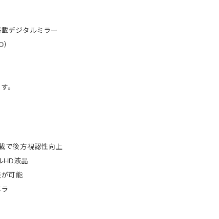
搭載デジタルミラー
D）
。
ます。
M搭載で後方視認性向上
ルHD液晶
整が可能
メラ