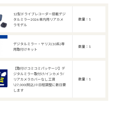
12型ドライブレコーダー搭載デジ
数量：1
タルミラー2026 車内用リアカメ
ラモデル
デジタルミラー・ヤリス(10系)専
数量：1
用取付けキット
【取付けコミコミパッケージ】デ
ジタルミラー取付け/インカメラ/
数量：1
リアカメラカバーなし 工賃
\27,000(税込)※日程調整に数日要
します