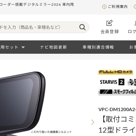
コーダー搭載デジタルミラー2026 車内用
ご利用案内
会員登録
ロ
専用セット
ナビ地図更新
車種別適合情報
お
VPC-DM1200A2-
【取付コミ
12型ドラ