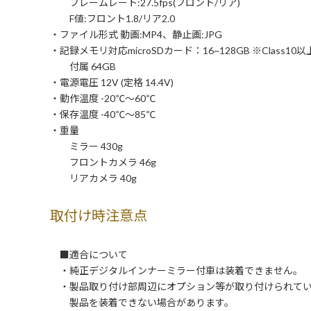
フレームレート:27.5fps(フロント/リア)
F値:フロント1.8/リア2.0
・ファイル形式 動画:MP4、静止画:JPG
・記録メモリ対応microSDカード：16~128GB ※Class10以
付属 64GB
・電源電圧 12V (定格 14.4V)
・動作温度 -20℃～60℃
・保存温度 -40℃～85℃
・重量
ミラー 430g
フロントカメラ 46g
リアカメラ 40g
取付け時注意点
■適合について
・純正デジタルインナーミラー付車は装着できません。
・製品取り付け部周辺にオプション等が取り付けられてい
製品を装着できない場合があります。