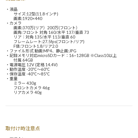
・液晶
サイズ:12型(11.8インチ)
画素:1920×440
・カメラ
画素:370万(リア）200万(フロント）
画角:フロント 対角 160/水平 137/垂直 73
リア：対角 135/水平 113/垂直 60
フレームレート:27.5fps(フロント/リア)
F値:フロント1.8/リア2.0
・ファイル形式 動画:MP4、静止画:JPG
・記録メモリ対応microSDカード：16~128GB ※Class10以上
付属 64GB
・電源電圧 12V (定格 14.4V)
・動作温度 -20℃～60℃
・保存温度 -40℃～85℃
・重量
ミラー 430g
フロントカメラ 46g
リアカメラ 40g
取付け時注意点