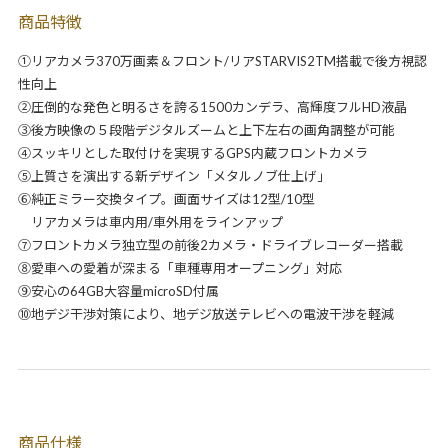
商品特徴
①リアカメラ370万画素＆フロント/リアSTARVIS2TM搭載で後方視認
性向上
②圧倒的な発色と明るさを誇る1500カンデラ、高輝度フルHD液晶
③後方映像の５段階デジタルズームと上下左右の画角調整が可能
④スッキリとした取付けを実現するGPS内蔵フロントカメラ
⑤上質さを演出する新デザイン「メタルノブ仕上げ」
⑥純正ミラー交換タイプ。画面サイズは12型/10型
リアカメラは車内用/車外用をラインアップ
⑦フロントカメラ独立型の前後2カメラ・ドライブレコーダー搭載
⑧愛車への愛着が深まる「車種専用オープニング」対応
⑨安心の64GB大容量microSD付属
⑩地デジ干渉対策により、地デジ放送テレビへの電波干渉を軽減
商品仕様