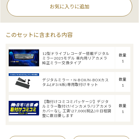
お気に入りに追加
このセットに含まれる内容
12型ドライブレコーダー搭載デジタル
数量
ミラー2025モデル 車内用リアカメラ
1
純正ミラー交換タイプ
数量
デジタルミラー・N-BOX/N-BOXカス
タム(JF3/4系)専用取付けキット
1
【取付けコミコミパッケージ】デジタ
数量
ルミラー取付け/インカメラ/リアカメラ
カバーなし 工賃\27,000(税込)※日程調
1
整に数日要します