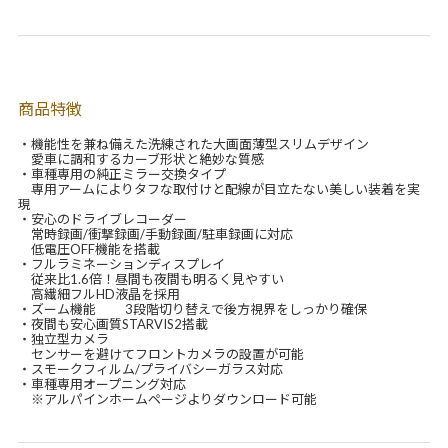
商品特徴
・機能性を兼ね備えた洗練された大画面薄型スリムデザイン
愛車に調和するカーブ形状と絶妙な質感
・車種専用の純正ミラー交換タイプ
専用アームによりタフな取付けと配線が目立たない美しい装着を実
現
・安心のドライブレコーダー
常時録画/衝撃録画/手動録画/駐車録画に対応
低電圧OFF機能を搭載
・フルラミネーションディスプレイ
従来比1.6倍！昼間も夜間も明るく見やすい
高繊細フルHD液晶を採用
・ズーム機能 3段階切り替えで後方視界をしっかり確保
・夜間も安心画質STARVIS2搭載
・独立型カメラ
センサーを避けてフロントカメラの設置が可能
・スモークフィルム/プライバシーガラス対応
・車種専用オープニング対応
※アルパインホームページよりダウンロード可能