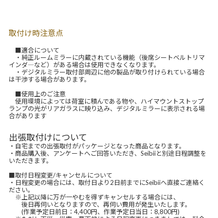
取付け時注意点
■適合について
・純正ルームミラーに内蔵されている機能（後席シートベルトリマ
インダ―など）がある場合は使用できなくなります。
・デジタルミラー取付部周辺に他の製品が取り付けられている場合
は干渉する場合があります。
■使用上のご注意
使用環境によっては荷室に積んである物や、ハイマウントストップ
ランプの光がリアガラスに映り込み、デジタルミラーに表示される場
合があります
出張取付けについて
・自宅までの出張取付がパッケージとなった商品となります。
・商品購入後、アンケートへご回答いただき、Seibiiと別途日程調整を
いただきます。
■取付日程変更/キャンセルについて
・日程変更の場合には、取付日より2日前までにSeibiiへ直接ご連絡く
ださい。
※上記以降に万が一やむを得ずキャンセルする場合には、
後日再伺いとなりますので、再伺い費用が発生いたします。
(作業予定日前日：4,400円、作業予定日当日：8,800円)