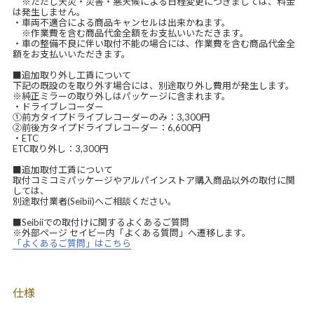
※ただし天災・災害・悪天候による日程変更につきましては、料金
は発生しません。
・車両不適合による商品キャンセルは出来かねます。
※作業費を含む商品代金全額をお支払いいただきます。
・車の整備不良に伴い取付不能の場合には、作業費を含む商品代金全
額をお支払いいただきます。
■追加取り外し工賃について
下記の既設のを取り外す場合には、別途取り外し費用が発生します。
※純正ミラーの取り外しはパッケージに含まれます。
・ドライブレコーダー
①前方タイプドライブレコーダーのみ：3,300円
②前後方タイプドライブレコーダー：6,600円
・ETC
ETC取り外し：3,300円
■追加取付工賃について
取付コミコミパッケージやアルパインストア購入商品以外の取付に関
しては、
別途取付業者(Seibii)へご相談ください。
■Seibiiでの取付けに関するよくあるご質問
※外部ページ セイビー内「よくある質問」へ遷移します。
「よくあるご質問」はこちら
仕様