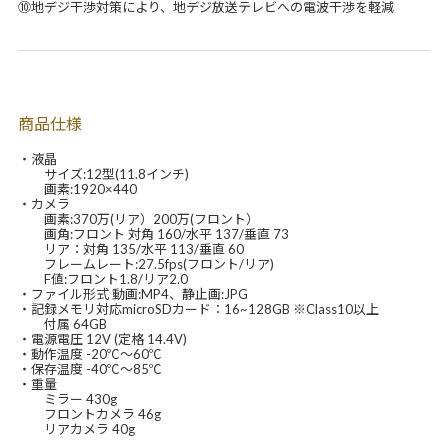
⑩地デジ干渉対策により、地デジ放送テレビへの電波干渉を軽減
商品仕様
・液晶
サイズ:12型(11.8インチ)
画素:1920×440
・カメラ
画素:370万(リア）200万(フロント）
画角:フロント 対角 160/水平 137/垂直 73
リア：対角 135/水平 113/垂直 60
フレームレート:27.5fps(フロント/リア)
F値:フロント1.8/リア2.0
・ファイル形式 動画:MP4、静止画:JPG
・記録メモリ対応microSDカード：16~128GB ※Class10以上
付属 64GB
・電源電圧 12V (定格 14.4V)
・動作温度 -20℃～60℃
・保存温度 -40℃～85℃
・重量
ミラー 430g
フロントカメラ 46g
リアカメラ 40g