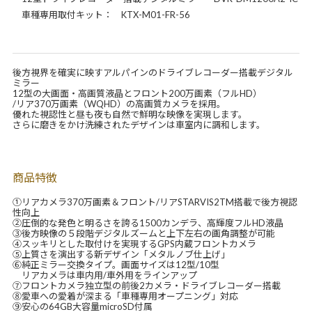
車種専用取付キット： KTX-M01-FR-56
後方視界を確実に映すアルパインのドライブレコーダー搭載デジタル
ミラー
12型の大画面・高画質液晶とフロント200万画素（フルHD）
/リア370万画素（WQHD）の高画質カメラを採用。
優れた視認性と昼も夜も自然で鮮明な映像を実現します。
さらに磨きをかけ洗練されたデザインは車室内に調和します。
商品特徴
①リアカメラ370万画素＆フロント/リアSTARVIS2TM搭載で後方視認
性向上
②圧倒的な発色と明るさを誇る1500カンデラ、高輝度フルHD液晶
③後方映像の５段階デジタルズームと上下左右の画角調整が可能
④スッキリとした取付けを実現するGPS内蔵フロントカメラ
⑤上質さを演出する新デザイン「メタルノブ仕上げ」
⑥純正ミラー交換タイプ。画面サイズは12型/10型
リアカメラは車内用/車外用をラインアップ
⑦フロントカメラ独立型の前後2カメラ・ドライブレコーダー搭載
⑧愛車への愛着が深まる「車種専用オープニング」対応
⑨安心の64GB大容量microSD付属