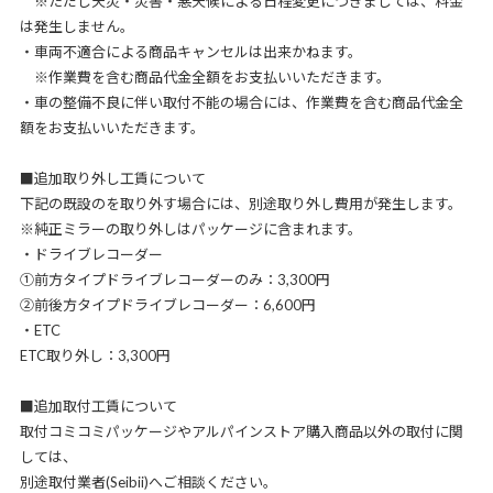
※ただし天災・災害・悪天候による日程変更につきましては、料金
は発生しません。
・車両不適合による商品キャンセルは出来かねます。
※作業費を含む商品代金全額をお支払いいただきます。
・車の整備不良に伴い取付不能の場合には、作業費を含む商品代金全
額をお支払いいただきます。
■追加取り外し工賃について
下記の既設のを取り外す場合には、別途取り外し費用が発生します。
※純正ミラーの取り外しはパッケージに含まれます。
・ドライブレコーダー
①前方タイプドライブレコーダーのみ：3,300円
②前後方タイプドライブレコーダー：6,600円
・ETC
ETC取り外し：3,300円
■追加取付工賃について
取付コミコミパッケージやアルパインストア購入商品以外の取付に関
しては、
別途取付業者(Seibii)へご相談ください。