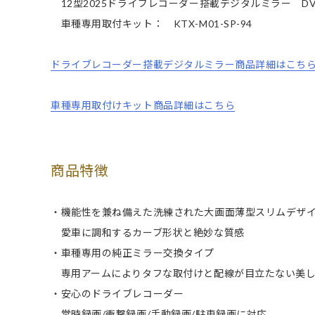
12型2025ドライブレコーダー搭載デジタルミラー DVR-D
車種専用取付キット： KTX-M01-SP-94
ドライブレコーダー搭載デジタルミラー商品詳細はこち
車種専用取付けキット商品詳細はこちら
商品特徴
・機能性を兼ね備えた洗練された大画面薄型スリムデザ
愛車に調和するカーブ形状と絶妙な質感
・車種専用の純正ミラー交換タイプ
専用アームによりタフな取付けと配線が目立たない美し
・安心のドライブレコーダー
常時録画/衝撃録画/手動録画/駐車録画に対応