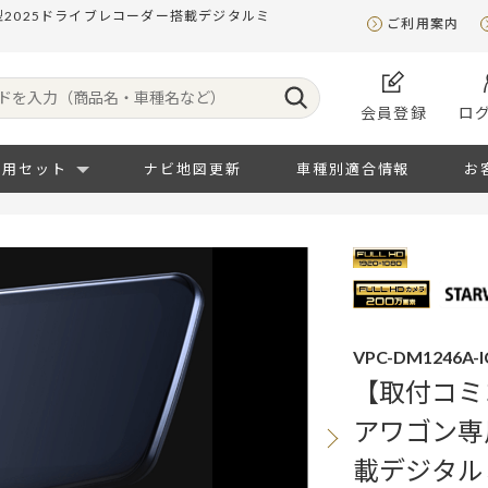
型2025ドライブレコーダー搭載デジタルミ
ご利用案内
会員登録
ロ
専用セット
ナビ地図更新
車種別適合情報
お
VPC-DM1246A-I
【取付コミ
アワゴン専
載デジタル