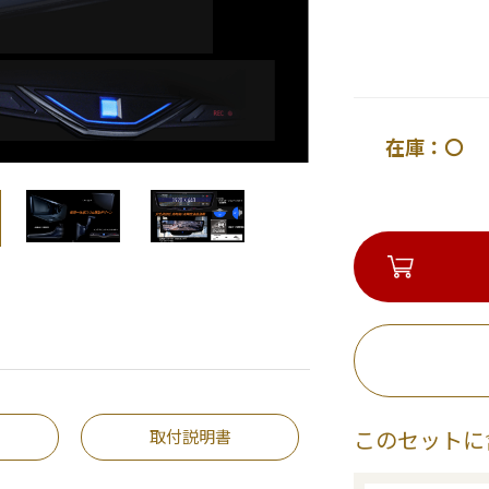
在庫：〇 
取付説明書
このセットに