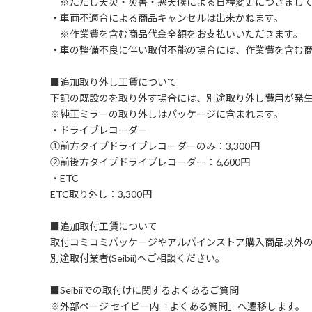
※ただし天災・災害・悪天候による日程変更につきまして
・車両不適合による商品キャンセルは出来かねます。
※作業費を含む商品代金全額をお支払いいただきます。
・車の整備不良に伴い取付不能の場合には、作業費を含む
■追加取り外し工賃について
下記の既設のを取り外す場合には、別途取り外し費用が発
※純正ミラーの取り外しはパッケージに含まれます。
・ドライブレコーダー
①前方タイプドライブレコーダーのみ：3,300円
②前後方タイプドライブレコーダー：6,600円
・ETC
ETC取り外し：3,300円
■追加取付工賃について
取付コミコミパッケージやアルパインストア購入商品以外
別途取付業者(Seibii)へご相談ください。
■Seibiiでの取付けに関するよくあるご質問
※外部ページ セイビー内「よくある質問」へ遷移します。