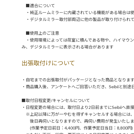
■適合について
・純正ルームミラーに内蔵されている機能がある場合は使
・デジタルミラー取付部周辺に他の製品が取り付けられて
■使用上のご注意
・使用環境によっては荷室に積んである物や、ハイマウン
み、デジタルミラーに表示される場合があります
出張取付けについて
・自宅までの出張取付がパッケージとなった商品となりま
・商品購入後、アンケートへご回答いただき、Seibiiと別
■取付日程変更/キャンセルについて
・日程変更の場合には、取付日より2日前までにSeibiiへ
※上記以降に万が一やむを得ずキャンセルする場合には
後日再伺いとなりますので、再伺い費用が発生いたしま
(作業予定日前日：4,400円、作業予定日当日：8,800円)