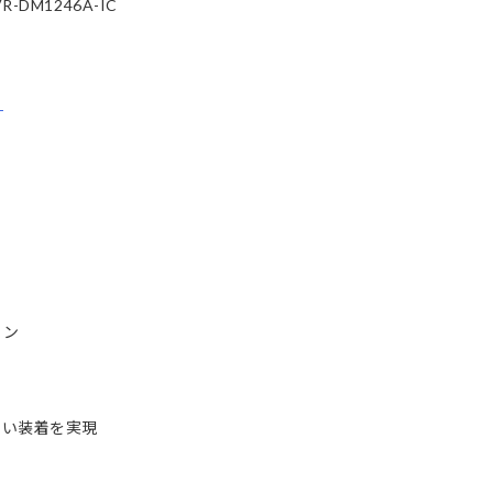
M1246A-IC
ら
イン
い装着を実現