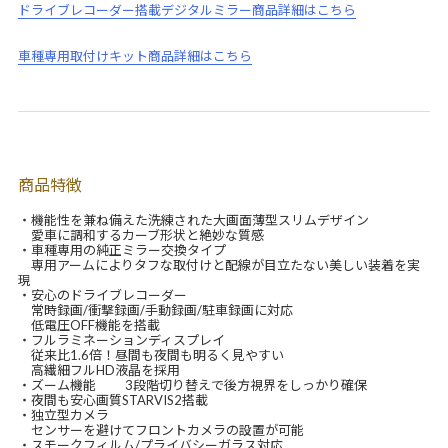
ドライブレコーダー搭載デジタルミラー商品詳細はこちら
車種専用取付けキット商品詳細はこちら
商品特徴
・機能性を兼ね備えた洗練された大画面薄型スリムデザイン
愛車に調和するカーブ形状と絶妙な質感
・車種専用の純正ミラー交換タイプ
専用アームによりタフな取付けと配線が目立たない美しい装着を実
現
・安心のドライブレコーダー
常時録画/衝撃録画/手動録画/駐車録画に対応
低電圧OFF機能を搭載
・フルラミネーションディスプレイ
従来比1.6倍！昼間も夜間も明るく見やすい
高繊細フルHD液晶を採用
・ズーム機能 3段階切り替えで後方視界をしっかり確保
・夜間も安心画質STARVIS2搭載
・独立型カメラ
センサーを避けてフロントカメラの設置が可能
・スモークフィルム/プライバシーガラス対応