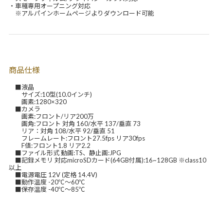
・車種専用オープニング対応
※アルパインホームページよりダウンロード可能
商品仕様
■液晶
サイズ:10型(10.0インチ)
画素:1280×320
■カメラ
画素:フロント/リア200万
画角:フロント 対角 160/水平 137/垂直 73
リア：対角 108/水平 92/垂直 51
フレームレート:フロント27.5fps リア30fps
F値:フロント1.8 リア2.2
■ファイル形式 動画:TS、静止画:JPG
■記録メモリ 対応microSDカード(64GB付属):16~128GB ※class10
以上
■電源電圧 12V (定格 14.4V)
■動作温度 -20℃～60℃
■保存温度 -40℃～85℃