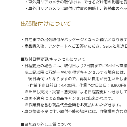
・車外用リアカメラの取付けは、できるだけ雨の影響を受
・車外用リアカメラは取付け位置の関係上、後続車のヘッ
出張取付けについて
・自宅までの出張取付がパッケージとなった商品となりま
・商品購入後、アンケートへご回答いただき、Seibiiと別
■取付日程変更/キャンセルについて
・日程変更の場合には、取付日より2日前までにSeibiiへ
※上記以降に万が一やむを得ずキャンセルする場合には
後日再伺いとなりますので、再伺い費用が発生いたしま
(作業予定日前日：4,400円、作業予定日当日：8,800円)
※ただし天災・災害・悪天候による日程変更につきまして
・車両不適合による商品キャンセルは出来かねます。
※作業費を含む商品代金全額をお支払いいただきます。
・車の整備不良に伴い取付不能の場合には、作業費を含む
■追加取り外し工賃について