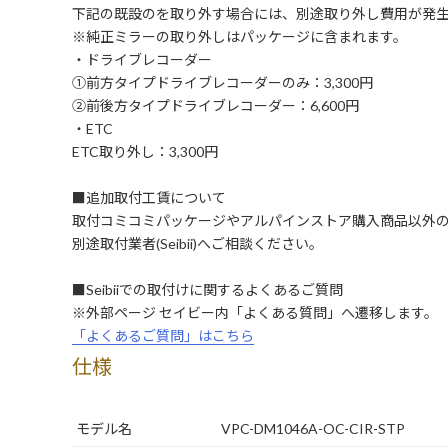
下記の既設のを取り外す場合には、別途取り外し費用が発
※純正ミラーの取り外しはパッケージに含まれます。
・ドライブレコーダー
①前方タイプドライブレコーダーのみ：3,300円
②前後方タイプドライブレコーダー：6,600円
・ETC
ETC取り外し：3,300円
■追加取付工賃について
取付コミコミパッケージやアルパインストア購入商品以外
別途取付業者(Seibii)へご相談ください。
■Seibiiでの取付けに関するよくあるご質問
※外部ページ セイビー内「よくある質問」へ遷移します。
「よくあるご質問」はこちら
仕様
モデル名
VPC-DM1046A-OC-CIR-STP