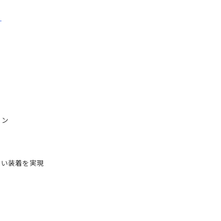
ら
イン
い装着を実現