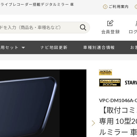
ドライブレコーダー搭載デジタルミラー 車
ご利用案内
会員登録
ロ
専用セット
ナビ地図更新
車種別適合情報
お
VPC-DM1046A-O
【取付コミ
専用 10
ルミラー 