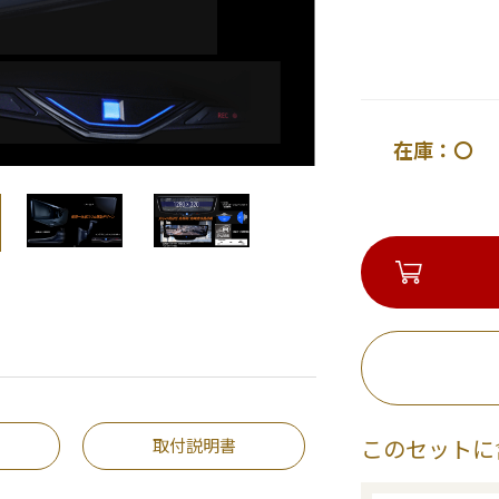
在庫：〇 
取付説明書
このセットに