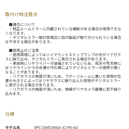
取付け時注意点
■適合について
・純正ルームミラーに内蔵されている機能がある場合は使用できな
くなります。
・デジタルミラー取付部周辺に他の製品が取り付けられている場合
は干渉する場合があります。
■使用上のご注意
・使用環境によってはハイマウントストップランプの光がリアガラ
スに映り込み、デジタルミラーに表示される場合があります。
・車両側にリヤワイパーが装備されていないため、雨天や荒天時に
はリヤウインドウの水滴や汚れ等によりデジタルミラーの視界が悪く
なることがあります。
・リアガラスの角度が浅いため、ラゲージルームに置いた荷物の位
置や大きさによってはリヤガラスに映り込んだ荷物がデジタルミラー
に表示される場合があります。
・リアガラスの角度が浅いため、熱線がリヤカメラ画像に若干映り
込みます。
仕様
モデル名
VPC-DM1046A-IC-PR-60