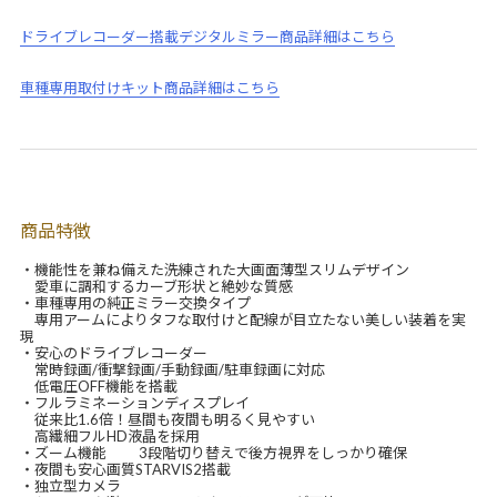
ドライブレコーダー搭載デジタルミラー商品詳細はこちら
車種専用取付けキット商品詳細はこちら
商品特徴
・機能性を兼ね備えた洗練された大画面薄型スリムデザイン
愛車に調和するカーブ形状と絶妙な質感
・車種専用の純正ミラー交換タイプ
専用アームによりタフな取付けと配線が目立たない美しい装着を実
現
・安心のドライブレコーダー
常時録画/衝撃録画/手動録画/駐車録画に対応
低電圧OFF機能を搭載
・フルラミネーションディスプレイ
従来比1.6倍！昼間も夜間も明るく見やすい
高繊細フルHD液晶を採用
・ズーム機能 3段階切り替えで後方視界をしっかり確保
・夜間も安心画質STARVIS2搭載
・独立型カメラ