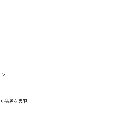
ら
イン
い装着を実現