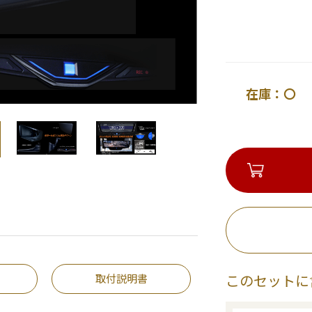
在庫：〇 
取付説明書
このセットに