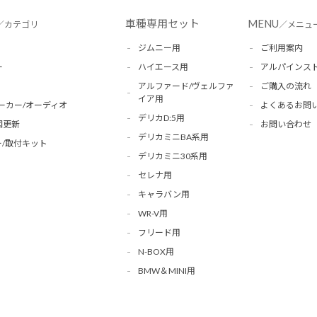
車種専用セット
MENU
／カテゴリ
／メニュ
ジムニー用
ご利用案内
ー
ハイエース用
アルパインス
アルファード/ヴェルファ
ご購入の流れ
イア用
ーカー/オーディオ
よくあるお問
デリカD:5用
図更新
お問い合わせ
デリカミニBA系用
/取付キット
デリカミニ30系用
セレナ用
キャラバン用
WR-V用
フリード用
N-BOX用
BMW＆MINI用