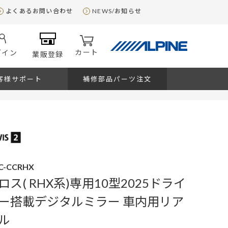
よくあるお問い合わせ
NEWS/お知らせ
カート
グイン
業販登録
客様サポート
補修部品パーツ注文
IC-CCRHX
ス( RHX系)専用10型2025ドライ
ー搭載デジタルミラー 車内用リア
ル