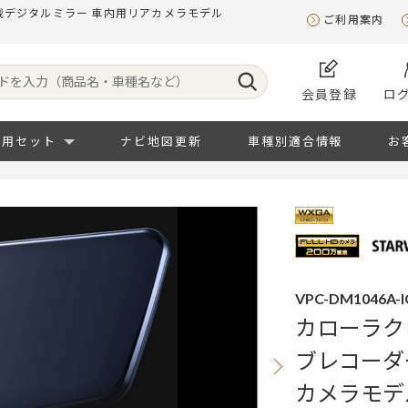
搭載デジタルミラー 車内用リアカメラモデル
ご利用案内
会員登録
ロ
専用セット
ナビ地図更新
車種別適合情報
お
VPC-DM1046A-
カローラクロ
ブレコーダ
カメラモデ