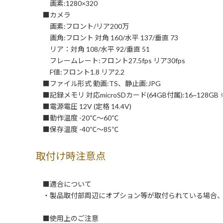
画素:1280×320
■カメラ
画素:フロント/リア200万
画角:フロント 対角 160/水平 137/垂直 73
リア：対角 108/水平 92/垂直 51
フレームレート:フロント27.5fps リア30fps
F値:フロント1.8 リア2.2
■ファイル形式 動画:TS、静止画:JPG
■記録メモリ 対応microSDカード(64GB付属):16~128GB ※
■電源電圧 12V (定格 14.4V)
■動作温度 -20℃～60℃
■保存温度 -40℃～85℃
取付け時注意点
■適合について
・製品取付部周辺にオプション等が取付られている場合、
■使用上のご注意