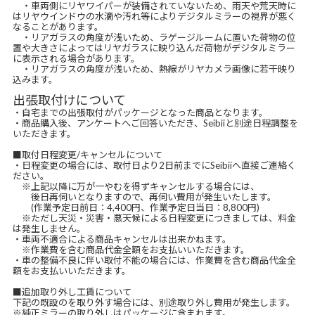
・車両側にリヤワイパーが装備されていないため、雨天や荒天時に
はリヤウインドウの水滴や汚れ等によりデジタルミラーの視界が悪く
なることがあります。
・リアガラスの角度が浅いため、ラゲージルームに置いた荷物の位
置や大きさによってはリヤガラスに映り込んだ荷物がデジタルミラー
に表示される場合があります。
・リアガラスの角度が浅いため、熱線がリヤカメラ画像に若干映り
込みます。
出張取付けについて
・自宅までの出張取付がパッケージとなった商品となります。
・商品購入後、アンケートへご回答いただき、Seibiiと別途日程調整を
いただきます。
■取付日程変更/キャンセルについて
・日程変更の場合には、取付日より2日前までにSeibiiへ直接ご連絡く
ださい。
※上記以降に万が一やむを得ずキャンセルする場合には、
後日再伺いとなりますので、再伺い費用が発生いたします。
(作業予定日前日：4,400円、作業予定日当日：8,800円)
※ただし天災・災害・悪天候による日程変更につきましては、料金
は発生しません。
・車両不適合による商品キャンセルは出来かねます。
※作業費を含む商品代金全額をお支払いいただきます。
・車の整備不良に伴い取付不能の場合には、作業費を含む商品代金全
額をお支払いいただきます。
■追加取り外し工賃について
下記の既設のを取り外す場合には、別途取り外し費用が発生します。
※純正ミラーの取り外しはパッケージに含まれます。