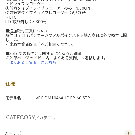
・ドライブレコーダー
①前方タイプドライブレコーダーのみ：3,300円
②前後方タイプドライブレコーダー：6,600円
・ETC
ETC取り外し：3,300円
■追加取付工賃について
取付コミコミパッケージやアルパインストア購入商品以外の取付に関
しては、
別途取付業者(Seibii)へご相談ください。
■Seibiiでの取付けに関するよくあるご質問
※外部ページ セイビー内「よくある質問」へ遷移します。
「よくあるご質問」はこちら
仕様
モデル名
VPC-DM1046A-IC-PR-60-STP
CATEGORY
／カテゴリ
カーナビ