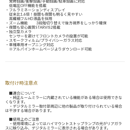
常時録画/衝撃録画/手動録画/駐車録画に対応
低電圧OFF機能を搭載
・フルラミネーションディスプレイ
従来比1.6倍！昼間も夜間も明るく見やすい
高繊細フルHD液晶を採用
・ズーム機能 3段階切り替えで後方視界をしっかり確保
・夜間も安心画質STARVIS2搭載
・独立型カメラ
センサーを避けてフロントカメラの設置が可能
・スモークフィルム/プライバシーガラス対応
・車種専用オープニング対応
※アルパインホームページよりダウンロード可能
取付け時注意点
■適合について
・純正ルームミラーに内蔵されている機能がある場合は使用できな
くなります。
・デジタルミラー取付部周辺に他の製品が取り付けられている場合
は干渉する場合があります。
■使用上のご注意
・使用環境によってはハイマウントストップランプの光がリアガラ
スに映り込み、デジタルミラーに表示される場合があります。